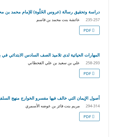
دراسة وتحقيق رسالة (عروس الخَلْوة) للإمام محمد بن م
عائشة بنت محمد بن قاسم
235-257
PDF
المهارات الحياتية لدى تلاميذ الصف السادس الابتدائي في 
علي بن سعيد بن علي القحطاني
258-293
PDF
أصول الإيمان التي خالف فيها مفسرو الخوارج منهج السل
مريم بنت فائز بن عوضه الأسمري
294-314
PDF