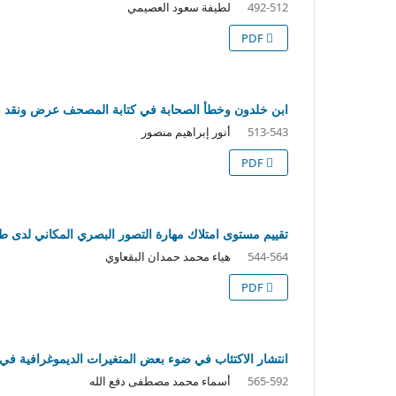
لطيفة سعود العصيمي
492-512
PDF
ابن خلدون وخطأ الصحابة في كتابة المصحف عرض ونقد
أنور إبراهيم منصور
513-543
PDF
تقييم مستوى امتلاك مهارة التصور البصري المكاني لدى طا
هياء محمد حمدان البقعاوي
544-564
PDF
انتشار الاكتئاب في ضوء بعض المتغيرات الديموغرافية في السودان: 
أسماء محمد مصطفى دفع الله
565-592