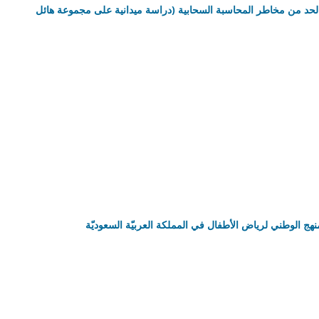
ة تكنولوجيا المعلومات وفق إطار COBIT5 في الحد من مخاطر المحاسبة السحابية (دراسة ميدانية على مجموعة هائل
نهج الوطني لرياض الأطفال في المملكة العربيّة السعوديّة