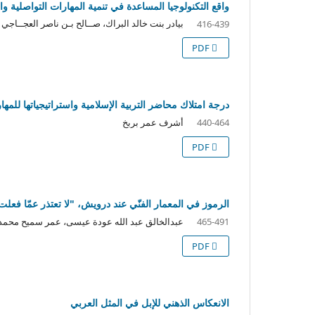
واقع التكنولوجيا المساعدة في تنمية المهارات التواصلية
بيادر بنت خالد البراك، صــالح بـن ناصر العجــاجي
416-439
PDF
درجة امتلاك محاضر التربية الإسلامية واستراتيجياتها للم
أشرف عمر بربخ
440-464
PDF
الرموز في المعمار الفنّي عند درويش، "لا تعتذر عمّا فعلت"
عبدالخالق عبد الله عودة عيسى، عمر سميح محمد
465-491
PDF
الانعكاس الذهني للإبل في المثل العربي