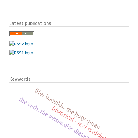
Latest publications
Keywords
life، barzakh، the holy quran
the verb, the vernacular dialect.
historical - text criticism