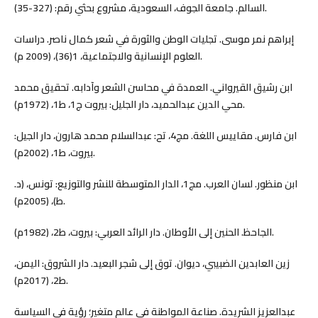
السالم. جامعة الجوف، السعودية، مشروع بحثي رقم: (327-35).
إبراهم نمر موسى. تجليات الوطن والثورة في شعر كمال ناصر. دراسات
العلوم الإنسانية والاجتماعية، 1(36)، (2009 م).
ابن رشيق القيرواني. العمدة في محاسن الشعر وآدابه. تحقيق محمد
محي الدين عبدالحميد، دار الجليل: بيروت ج1، ط1، (1972م).
ابن فارس. مقاييس اللغة. مج4، تح: عبدالسلام محمد هارون، دار الجيل:
بيروت، ط1، (2002م).
ابن منظور. لسان العرب. مج1، الدار المتوسطة للنشر والتوزيع: تونس، (د.
ط)، (2005م).
الجاحظ. الحنين إلى الأوطان. دار الرائد العربي: بيروت، ط2، (1982م).
زين العابدين الضبيبي، ديوان. توق إلى شجر البعيد. دار الشروق: اليمن،
ط2، (2017م).
عبدالعزيز الشريدة. صناعة المواطنة في عالم متغير؛ رؤية في السياسة