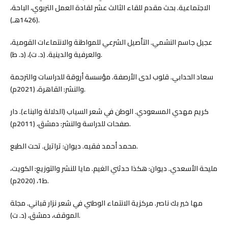
الاجتماعية. بحث مقدم للقاء الثالث عشر لقادة العمل التربوي، الباحة،
(1426هـ).
عجيل جاسم النشمي. التأصيل الشرعي للمواطنة والانتماءات القومية،
والعرفية والدينية. (د. ت)، (د. ط).
سعاد الحدابي. قلوب لدى الأرصفة. مؤسسة أروقة للدراسات والترجمة
والنشر: القاهرة، (2021م).
كريم مهدي المسعودي. الوطن في شعر السياب (الدلالة والبناء). دار
صفحات للدراسة والنشر: دمشق، (2011م).
محمد أحمد فقيه. ديوان: تراتيل. تحت الطبع.
مليحة الأسعدي. ديوان: هكذا حدثني الغيم. مايا للنشر والتوزيع: الكويت،
ط1، (2020م).
مها خير بك ناصر. مركزية الانتماء الوطني في شعر نزار قباني. مجلة
الموقف، دمشق، (د. ت).