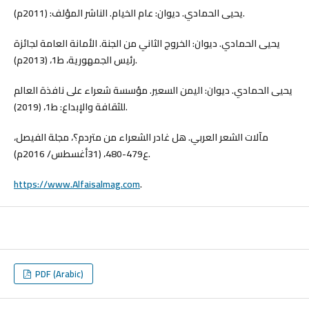
يحيى الحمادي. ديوان: عام الخيام. الناشر المؤلف: (2011م).
يحيى الحمادي. ديوان: الخروج الثاني من الجنة. الأمانة العامة لجائزة
رئيس الجمهورية، ط1، (2013م).
يحيى الحمادي. ديوان: اليمن السعير. مؤسسة شعراء على نافذة العالم
للثقافة والإبداع: ط1، (2019).
مآلات الشعر العربي. هل غادر الشعراء من متردم؟، مجلة الفيصل،
ع479-480، (31أغسطس/ 2016م).
https://www.Alfaisalmag.com
.
PDF (Arabic)