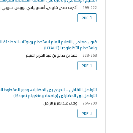
أشرف حسن قلوص، أسموليادي لوبيس، سهيلي 
199-222
PDF
قبول معلمي التعليم العام لاستخدام روبوتات المحادثة ا
واستخدام التكنولوجيا (UTAUT)
حمد بن صالح بن عبد العزيز الغنيم
223-263
PDF
التواصل الثقافي – الديني بين الحضارات، ودور المخطوط 
التواصل بين الحضارتين (جامعة برمنغهام نموذجًا)
وفاء عبدالعزيز الزامل
264-290
PDF