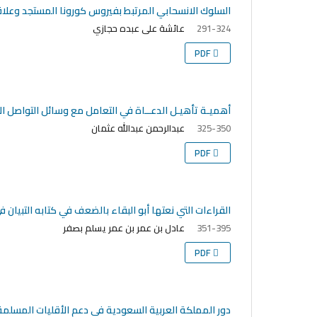
السلوك الانسحابي المرتبط بفيروس كورونا المستجد وعلاقت
عائشة على عبده حجازي
291-324
PDF
أهميـة تأهيـل الدعــاة في التعامل مع وسائل التواصل ال
عبدالرحمن عبدالله عثمان
325-350
PDF
القراءات التي نعتها أبو البقاء بالضعف في كتابه التبيان ف
عادل بن عمر بن عمر يسلم بصفر
351-395
PDF
دور المملكة العربية السعودية في دعم الأقليات المسلمة 