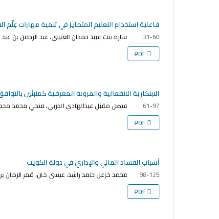
فاعلية استخدام التعليم المتمايز في تنمية مهارات عِلْم ا
سارة بنت عبيد حمدان العتيبي، عبد الرحمن بن عبد ال
31-60
PDF
الابتكارية الانفعالية والمرونة المعرفية كمنبئين بالتو
فيصل مقبل عبدالهادي الحربي، فتحي محمد م
61-97
PDF
أسباب الفساد المالي والإداري في دولة الكويت
محمد خزعل حامد راشد، عيسى خان، قمر الزمان بن 
98-125
PDF