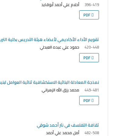
أحلام علي أحمد أبوقايد
396-419
PDF
تقويم الأداء الأكاديمي لأعضاء هيئة التدريس بكلية الترب
حمود علي عبده العبدلي
420-448
PDF
نمذجة المعادلة البنائية الاستكشافية ثنائية العوامل لبنية
محمد رزق الله الزهراني
449-481
PDF
ثقافة التفلسف في نثر أحمد شوقي
أمل محمد علي أحمد
482-508