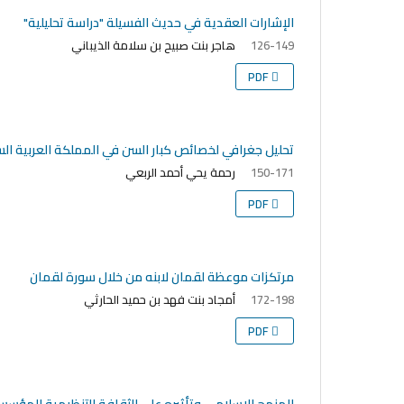
الإشارات العقدية في حديث الفسيلة "دراسة تحليلية"
هاجر بنت صبيح بن سلامة الذيباني
126-149
PDF
تحليل جغرافي لخصائص كبار السن في المملكة العربية السعودي
رحمة يحي أحمد الربعي
150-171
PDF
مرتكزات موعظة لقمان لابنه من خلال سورة لقمان
أمجاد بنت فهد بن حميد الحارثي
172-198
PDF
المنهج الإسلامي وتأثيره على الثقافة التنظيمية للمؤسس