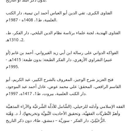
الفتاوى الكبرى، تقي الدين أبو العباس أحمد ابن تيمية، دار الكتب
العلمية، ط1، 1408ه - 1987م.
الفتاوى الهندية، لجنة علماء برئاسة نظام الدين البلخي، دار الفكر، ط،
2، 1310هـ.
الفواكه الدواني على رسالة ابن أبي زيد القيرواني، أحمد بن غانم (أو
غنيم) النفراوي الأزهري، دار الفكر الطبعة: بدون طبعة: 1415هـ -
1995م.
فتح العزيز شرح الوجيز، المعروف بالشرح الكبير، عبد الكريم، أبو
القاسم الرافعي، المحقق: علي محمد عوض، عادل أحمد عبد الموجود،
دار الكتب العلمية، بيروت، ط1، 1417ه، 1997م.
الفقه الإسلامي وأدلته للزحيلي، (الشَّامل للأدلّة الشَّرعيَّة والآراء المذهبيَّة
وأهمّ النَّظريَّات الفقهيَّة، وتحقيق الأحاديث النَّبويَّة وتخريجها)، أ. د. وَهْبَة
الزُّحَيْلِيّ، دار الفكر - سوريَّة – دمشق، ط4، دون ذكر التاريخ.