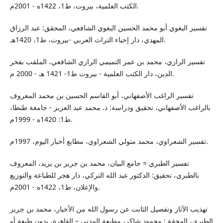
الكتب العلمية، بيروت، ط1، 1422ه - 2001م.
تفسير البغوي أبو محمد الحسين البغوي الشافعي، المحقق: عبد الرزاق
المهدي، دار إحياء التراث العربي -بيروت، ط1، 1420هـ.
تفسير الرازي، محمد بن عمر التميمي الرازي الشافعي، الملقب بفخر
الدين، دار الكتب العلمية - بيروت ط1- 1421 هـ - 2000 م.
تفسير الراغب الأصفهاني، أبو القاسم الحسين بن محمد المعروف
بالراغب الأصفهاني، تحقيق ودراسة: د. محمد عبد العزيز - جامعة طنطا،
ط1: 1420ه - 1999م.
تفسير الشعراوي، محمد متولي الشعراوي، مطابع أخبار اليوم، 1997م.
تفسير الطبري = جامع البيان، محمد بن جرير بن يزيد، المعروف
بالطبري، تحقيق: الدكتور عبد الله التركي، دار هجر للطباعة والتوزيع
والإعلان، ط1، 1422ه - 2001م.
تهذيب الآثار وتفصيل الثابت عن رسول الله من الأخبار، محمد بن جرير
الطبري، المحقق: محمود شاكر، مطبعة المدني – القاهرة، بدون طبعة أو