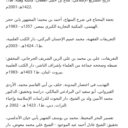
1422هـ-2001م.
تحفة المحتاج في شرح المنهاج، أحمد بن محمد؛ المشهور بابن حجر
الهيتمي، المكتبة التجارية الكبرى بمصر، 1357ه - 1983م.
التعريفات الفقهية، محمد عميم الإحسان البركتي، دار الكتب العلمية،
ط1، 1424هـ - 2003م.
التعريفات، علي بن محمد بن علي الزين الشريف الجرجاني، المحقق:
ضبطه وصححه جماعة من العلماء بإشراف الناشر، دار الكتب العلمية
بيروت -لبنان، ط1 1403هـ -1983م.
التهذيب في اختصار المدونة، خلف بن أبي القاسم محمد، الأزدي
القيرواني، أبو سعيد ابن البرادعي المالكي، دراسة وتحقيق: الدكتور
محمد الأمين ولد بن الشيخ، دار البحوث للدراسات الإسلامية وإحياء
التراث، دبي، ط1، 1423 هـ - 2002 م.
تفسير البحر المحيط، محمد بن يوسف الشهير بأبي حيان الأندلسي،
تحقيق: الشيخ عادل أحمد عبد الموجود - الشيخ علي محمد معوض، دار