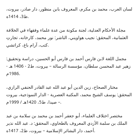
لسان العرب، محمد بن مكرم، المعروف بابن منظور، دار صادر، بيروت،
ط3، 1414ه.
مجلة الأحكام العدلية، لجنة مكونة من عدة علماء وفقهاء في الخلافة
العثمانية، المحقق: نجيب هواويني، الناشر: نور محمد، كارخانه، تجارتِ
كتب، آرام باغ، كراتشي.
مجمل اللغة لابن فارس أحمد بن فارس أبو الحسين، دراسة وتحقيق:
زهير عبد المحسن سلطان، مؤسسة الرسالة – بيروت، ط2 - 1406 هـ -
1986م.
مختار الصحاح، زين الدين أبو عبد الله عبد القادر الحنفي الرازي،
المحقق: يوسف الشيخ محمد، المكتبة العصرية - الدار النموذجية، بيروت
– صيدا، ط5، 1420هـ / 1999م.
مختصر اختلاف العلماء، أبو جعفر أحمد بن محمد بن سلامة بن عبد
الملك بن سلمة الأزدي المعروف بالطحاوي، المحقق: د. عبد الله نذير
أحمد، دار البشائر الإسلامية – بيروت، ط2، 1417ه.