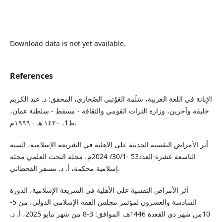
Download data is not yet available.
References
الإبانة في اللغة العربية، سَلَمة العَوْتبي الصُحاري، المحقق: د. عبد الكريم
خليفة وآخرين، وزارة التراث القومي والثقافة - مسقط - سلطنة عمان،
ط1، ١٤٢٠ هـ - ١٩٩٩م.
أثر الأمراض النفسية الحديثة على الأهلية في الشريعة الإسلامية، السنة
التاسعة عشرة-العدد53 -30/1/ 2024م، مجلة البحث العلمي مجلة
إسلامية محكمة، أ. د. مسفر القحطاني.
أثر الأمراض النفسية على الأهلية في الشريعة الإسلامية، الدورة
السادسة والعشرون لمؤتمر مجلس الفقه الإسلامي الدولي، من 5-
10من شهر ذي القعدة 1446هـ، الموافق: 3-8 من شهر مايو 2025، أ. د.