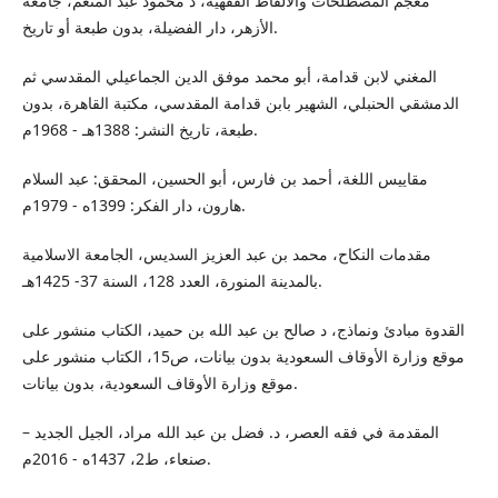
معجم المصطلحات والألفاظ الفقهية، د محمود عبد المنعم، جامعة
الأزهر، دار الفضيلة، بدون طبعة أو تاريخ.
المغني لابن قدامة، أبو محمد موفق الدين الجماعيلي المقدسي ثم
الدمشقي الحنبلي، الشهير بابن قدامة المقدسي، مكتبة القاهرة، بدون
طبعة، تاريخ النشر: 1388هـ - 1968م.
مقاييس اللغة، أحمد بن فارس، أبو الحسين، المحقق: عبد السلام
هارون، دار الفكر: 1399ه - 1979م.
مقدمات النكاح، محمد بن عبد العزيز السديس، الجامعة الاسلامية
بالمدينة المنورة، العدد 128، السنة 37- 1425هـ.
القدوة مبادئ ونماذج، د صالح بن عبد الله بن حميد، الكتاب منشور على
موقع وزارة الأوقاف السعودية بدون بيانات، ص15، الكتاب منشور على
موقع وزارة الأوقاف السعودية، بدون بيانات.
المقدمة في فقه العصر، د. فضل بن عبد الله مراد، الجيل الجديد –
صنعاء، ط2، 1437ه - 2016م.