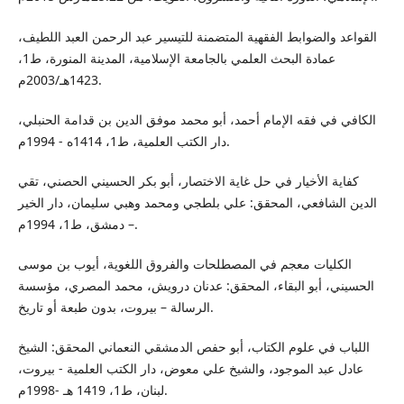
القواعد والضوابط الفقهية المتضمنة للتيسير عبد الرحمن العبد اللطيف،
عمادة البحث العلمي بالجامعة الإسلامية، المدينة المنورة، ط1،
1423هـ/2003م.
الكافي في فقه الإمام أحمد، أبو محمد موفق الدين بن قدامة الحنبلي،
دار الكتب العلمية، ط1، 1414ه - 1994م.
كفاية الأخيار في حل غاية الاختصار، أبو بكر الحسيني الحصني، تقي
الدين الشافعي، المحقق: علي بلطجي ومحمد وهبي سليمان، دار الخير
– دمشق، ط1، 1994م.
الكليات معجم في المصطلحات والفروق اللغوية، أيوب بن موسى
الحسيني، أبو البقاء، المحقق: عدنان درويش، محمد المصري، مؤسسة
الرسالة – بيروت، بدون طبعة أو تاريخ.
اللباب في علوم الكتاب، أبو حفص الدمشقي النعماني المحقق: الشيخ
عادل عبد الموجود، والشيخ علي معوض، دار الكتب العلمية - بيروت،
لبنان، ط1، 1419 هـ -1998م.