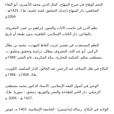
النجم الوهاج في شرح المنهاج، كمال الدين محمد الدَّمِيري، أبو البقاء
الشافعي، دار المنهاج (جدة)، المحقق: لجنة علمية، ط1، 1425هـ -
2004م.
نظم الدرر في تناسب الآيات والسور، إبراهيم بن عمر، المعروف
بالبقاعي، دار الكتاب الإسلامي، القاهرة، بدون طبعة أو تاريخ.
النظم المستعذب في تفسير غريب ألفاظ المهذب، محمد بن بطال
الركبي، أبو عبد الله، المعروف ببطال، دراسة وتحقيق وتعليق: د.
مصطفى سَالِم، المكتبة التجارية، مكة المكرمة، عام النشر: 1988م.
النكاح في ظل الإسلام، عبد الرحمن عبد الخالق، الدار السلفية، الكويت،
ط3، 1408ه - 1988م.
الوجيز في أصول الفقه الإسلامي، الأستاذ الدكتور محمد مصطفى
الزحيلي، دار الخير للطباعة والنشر والتوزيع، دمشق – سوريا، ط2،
1427 هـ - 2006 م.
الولاية في النكاح، رسالة (ماجستير) - الجامعة الإسلامية، 1403 ه، عوض