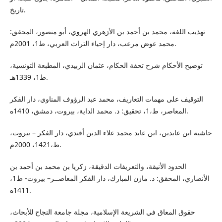
تاريخ.
تهذيب اللغة، محمد بن أحمد بن الأزهري الهروي، أبو منصور، المحقق:
محمد عوض مرعب، دار إحياء التراث العربي، ط1، 2001م.
توضيح الأحكام شرح تحفة الحكام، عثمان الزبيدي، المطبعة التونسية،
ط1، 1339هـ.
التوقيف على مهمات التعاريف، محمد عبد الرؤوف المناوي، دار الفكر
المعاصر، ط،1، تحقيق: د. محمد الداية، بيروت، دمشق، 1410ه.
حاشية ابن عابدين، ابن عابد محمد علاء الدين أفندي، دار الفكر – بيروت،
ط،1421، 2000م.
الحدود الأنيقة، والتعريفات الدقيقة، زكريا بن محمد بن أحمد بن
الأنصاري، المحقق: د. مازن المبارك، دار الفكر المعاصــر– بيروت- ط1،
1411ه.
حقوق المعاق في الشريعة الإسلامية، مجلة جامعة النجاح للأبحاث،