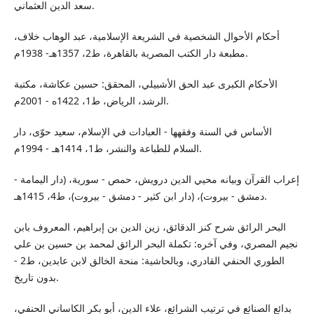
سعد الدين العثماني.
أحكام الأحوال الشخصية في الشريعة الإسلامية، عبد الوهاب خلاف،
مطبعة دار الكتب المصرية بالقاهرة، ط2، 1357هـ- 1938م.
الأحكام الكبرى عبد الحق الأشبيلي، المحقق: حسين عكاشة، مكتبة
الرشد، الرياض، ط1، 1422ه - 2001م.
الأساس في السنة وفقهها - العبادات في الإسلام، سعيد حوّى، دار
السلام للطباعة والنشر، ط1، 1414هـ - 1994م.
إعراب القرآن وبيانه محيي الدين درويش، حمص - سورية، (دار اليمامة -
دمشق - بيروت)، (دار ابن كثير - دمشق - بيروت)، ط4، 1415هـ.
البحر الرائق شرح كنز الدقائق، زين الدين بن إبراهيم، المعروف بابن
نجيم المصري، وفي آخره: تكملة البحر الرائق لمحمد بن حسين بن علي
الطوري الحنفي القادري، وبالحاشية: منحة الخالق لابن عابدين، ط2 -
بدون تاريخ.
بدائع الصنائع في ترتيب الشرائع، علاء الدين، أبو بكر الكاساني الحنفي،