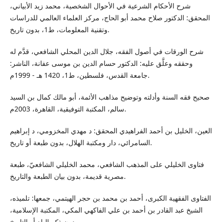
شرح الأحكام الشرعية في الأحوال الشخصية، محمد زيد الأبياني،
المحقق: الدكتور صلاح محمد أبو الحاج، مركز العلماء العالمي للدراسات
وتقنية المعلومات، ط1، بدون تاريخ.
شرح الورقات في أصول الفقه، جلال الدين المحلي الشافعي، قدَّم له
وحققه وعلَّق عليه: الدكتور حسام الدين بن موسى عفانة، الناشر:
جامعة القدس، فلسطين، ط1، 1420 هـ - 1999م.
صحيح فقه السنة وأدلته وتوضيح مذاهب الأئمة، أبو مالك كمال بن السيد
سالم، المكتبة التوفيقية، القاهرة، 2003م.
العين، الخليل بن أحمد الفراهيدي المحقق: د مهدي المخزومي، د إبراهيم
السامرائي، دار ومكتبة الهلال، بدون طبعة أو تاريخ.
فتاوى الخليلي على المذهب الشافعي، محمد الخليلي الشافعيّ، طبعة
مصرية قديمة، بدون بيان الطبعة والتاريخ.
الفتاوى الفقهية الكبرى، أحمد بن محمد بن حجر الهيتمي، جمعها: تلميذه،
الشيخ عبد القادر بن أحمد بن علي الفاكهي المكي، المكتبة الإسلامية،
بدون ذكر البلد أو التاريخ.