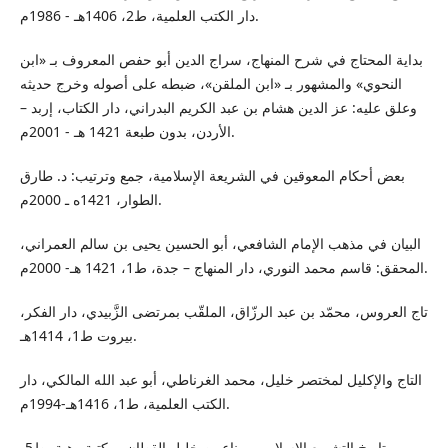
دار الكتب العلمية، ط2، 1406هـ - 1986م.
بداية المحتاج في شرح المنهاج، سراج الدين أبو حفص المعروف بـ «ابن
النحوي» والمشهور بـ «ابن الملقن»، ضبطه على أصوله وخرج حديثه
وعلق عليه: عز الدين هشام بن عبد الكريم البدراني، دار الكتاب، إربد –
الأردن، بدون طبعة 1421 هـ - 2001م.
بعض أحكام المعوقين في الشريعة الإسلامية، جمع وترتيب: د. طارق
الطوار، 1421ه ـ 2000م.
البيان في مذهب الإمام الشافعي، أبو الحسين يحيى بن سالم العمراني،
المحقق: قاسم محمد النوري، دار المنهاج – جدة، ط1، 1421 هـ- 2000م.
تاج العروس، محمّد بن عبد الرزّاق، الملقّب بمرتضى الزَّبيدي، دار الفكر،
بيروت ط1، 1414هـ.
التاج والإكليل لمختصر خليل، محمد الغرناطي، أبو عبد الله المالكي، دار
الكتب العلمية، ط1، 1416هـ-1994م.
تاريخ التشريع الإسلامي، مناع بن خليل القطان، مكتبة وهبة، ط5،