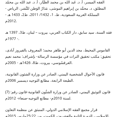
الفقه الميسر، أ. د. عَبد الله بن محمد الطيّار، أ. د. عبد الله بن محمّد
المطلق، د. محمَّد بن إبراهيم الموسَى، مَدَارُ الوَطن للنَّشر، الرياض -
المملكة العربية السعودية، ط، 1، 1432/ 2011، ط2، 1433 هـ -
2012م.
فقه السنة، سيد سابق، دار الكتاب العربي، بيروت – لبنان، ط3، 1397 هـ
- 1977م.
القاموس المحيط، مجد الدين أبو طاهر محمد؛ المعروف بالفيروز آبادى،
تحقيق: مكتب تحقيق التراث في مؤسسة الرسالة- بإشراف: محمد نعيم
العرقسُوسي، بيروت، ط8، 1426هـ - 2005م.
قانون الأحوال الشخصية اليمني، الصادر عن وزارة الشئون القانونية،
الطبعة الرابعة، مطابع التوجيه ديسمبر 2006م.
قانون التوثيق اليمني، الصادر عن وزارة الشئٌون القانونية-قانون رقم: (7)
لسنة 2010م- مطابع التوجيه-صنعاء- 2012م.
قرار مجمع الفقه الإسلامي الدولي، المنبثق عن منظمة التعاون
الإسلامي، الدورة الثانية والعشرون، الكويت، من 25:22مارس 2015م.