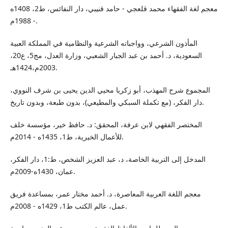
معجم لغة الفقهاء محمد قلعجي - حامد قنيبي، دار النفائس، ط2، 1408ه
- 1988م.
المأذون الشرعي، وواجباته الشرعية والنظامية في المملكة العبية
السعودية، د. أحمد بن عبد الجبار الشعبي، وزارة العدل، مج5، ع20،
2003م،1424هـ.
المجموع شرح المهذب، أبو زكريا محيي الدين يحيى بن شرف النووي،
دار الفكر، (مع تكملة السبكي والمطيعي)، بدون طبعة، وبدون تاريخ.
المختصر الفقهي لابن عرفة، المحقق: د. حافظ خير، مؤسسة خلف
للأعمال الخيرية، ط1، 1435ه - 2014م.
المدخل إلى التربیة الخاصة، د، عبد العزيز الشخص، ط:1، دار الفكر،
عمان، 1430ه-2009م.
معجم اللغة العربية المعاصرة، د. أحمد مختار عمر، بمساعدة فريق
عمل، عالم الكتب ط1، 1429ه - 2008م.