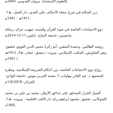
(العلوم الإنسانية)، مروان القدومي ،2004م.
درر الحكام في شرح مجلة الأحكام، علي أفندي، دار الجيل، ط1،
1411هـ - 1991م.
ذوو الاحتياجات الخاصة في ضوء القرآن والسنة، صهيب عزام، رسالة
ماجستير، جامعة النجاح، نابلس،11-12-2014م.
روضة الطالبين، وعمدة المتقين، أبو زكريا محيي الدين النووي تحقيق:
زهير الشاويش، المكتب الإسلامي، بيروت- دمشق- عمان، ط3، 1412هـ
/ 1991م.
زواج ذوي الاحتياجات الخاصة، بين أحكام الشريعة الإسلامية، ونظرة
المجتمع، د. عبد القادر مهاوات، أ. محمد العربي ببوش، جامعة الوادي-
الجزائر، 1/6/2018م.
السيل الجرار المتدفق على حدائق الأزهار، محمد بن علي بن محمد
الشوكاني، تحقيق: محمود إبراهيم زايد دار الكتب العلمية - بيروت، ط1،
1405ه.