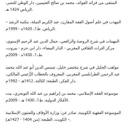
المنتقى من فرائد الفوائد، محمد بن صالح العثيمين، دار الوطن للنشر،
الرياض 1424 هـ.
المهذب في علم أصول الفقه المقارن، عبد الكريم النملة، مكتبة الرشد –
الرياض، ط1، 1420ه - 1999م.
المهمات في شرح الروضة والرافعي، جمال الدين عبد الرحيم الإسنوي،
مركز التراث الثقافي المغربي - الدار البيضاء، دار ابن حزم - بيروت،
ط،1، 1430ه - 2009م.
مواهب الجليل في شرح مختصر خليل، شمس الدين أبو عبد الله محمد
عبد الرحمن الطرابلسي المغربي، المعروف بالحطاب الرُّعيني المالكي،
دار الفكر، الطبعة: الثالثة، 1412هـ - 1992م.
موسوعة الفقه الإسلامي، محمد بن إبراهيم بن عبد الله التويجري، بيت
الأفكار الدولية، ط1، 1430 هـ - 2009م.
الموسوعة الفقهية الكويتية، صادر عن: وزارة الأوقاف والشئون الإسلامية
– الكويت، الطبعة: (من 1404 - 1427هـ).