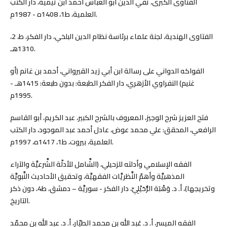
الفتاوى الكبرى، تقي الدين أبو العباس أحمد ابن تيمية، دار الكتب
العلمية، ط1، 1408ه - 1987م.
الفتاوى الهندية، لجنة علماء برئاسة نظام الدين البلخي، دار الفكر، ط، 2،
1310هـ.
الفواكه الدواني على رسالة ابن أبي زيد القيرواني، أحمد بن غانم (أو
غنيم) النفراوي الأزهري، دار الفكر الطبعة: بدون طبعة: 1415هـ -
1995م.
فتح العزيز شرح الوجيز، المعروف بالشرح الكبير، عبد الكريم، أبو القاسم
الرافعي، المحقق: علي محمد عوض، عادل أحمد عبد الموجود، دار الكتب
العلمية، بيروت، ط1، 1417ه، 1997م.
الفقه الإسلامي وأدلته للزحيلي، (الشَّامل للأدلّة الشَّرعيَّة والآراء
المذهبيَّة وأهمّ النَّظريَّات الفقهيَّة، وتحقيق الأحاديث النَّبويَّة
وتخريجها)، أ. د. وَهْبَة الزُّحَيْلِيّ، دار الفكر - سوريَّة – دمشق، ط4، دون ذكر
التاريخ.
الفقه الميسر، أ. د. عَبد الله بن محمد الطيّار، أ. د. عبد الله بن محمّد