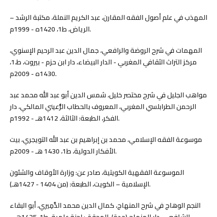
المهذب في علم أصول الفقه المقارن، عبد الكريم النملة، مكتبة الرشد –
الرياض، ط1، 1420ه - 1999م.
المهمات في شرح الروضة والرافعي، جمال الدين عبد الرحيم الإسنوي،
مركز التراث الثقافي المغربي - الدار البيضاء، دار ابن حزم - بيروت، ط،1،
1430ه - 2009م.
مواهب الجليل في شرح مختصر خليل، شمس الدين أبو عبد الله محمد عبد
الرحمن الطرابلسي المغربي، المعروف بالحطاب الرُّعيني المالكي، دار
الفكر، الطبعة: الثالثة، 1412هـ - 1992م.
موسوعة الفقه الإسلامي، محمد بن إبراهيم بن عبد الله التويجري، بيت
الأفكار الدولية، ط1، 1430 هـ - 2009م.
الموسوعة الفقهية الكويتية، صادر عن: وزارة الأوقاف والشئون
الإسلامية – الكويت، الطبعة: (من 1404 - 1427هـ).
النجم الوهاج في شرح المنهاج، كمال الدين محمد الدَّمِيري، أبو البقاء