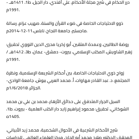
درر الحكام في شرح مجلة الأحكام، علي أفندي، دار الجيل، ط1، 1411هـ -
1991م.
ذوو الاحتياجات الخاصة في ضوء القرآن والسنة، صهيب عزام، رسالة
ماجستير، جامعة النجاح، نابلس،11-12-2014م.
روضة الطالبين، وعمدة المتقين، أبو زكريا محيي الدين النووي تحقيق:
زهير الشاويش، المكتب الإسلامي، بيروت- دمشق- عمان، ط3، 1412هـ /
1991م.
زواج ذوي الاحتياجات الخاصة، بين أحكام الشريعة الإسلامية، ونظرة
المجتمع، د. عبد القادر مهاوات، أ. محمد العربي ببوش، جامعة الوادي-
الجزائر، 1/6/2018م.
السيل الجرار المتدفق على حدائق الأزهار، محمد بن علي بن محمد
الشوكاني، تحقيق: محمود إبراهيم زايد دار الكتب العلمية - بيروت، ط1،
1405ه.
شرح الأحكام الشرعية في الأحوال الشخصية، محمد زيد الأبياني،
المحقق: الدكتور صلاح محمد أبو الحاج، مركز العلماء العالمي للدراسات