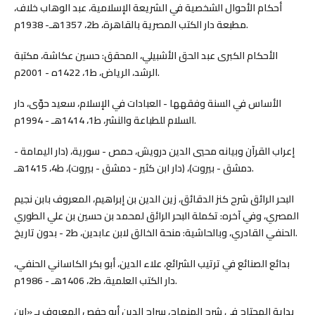
أحكام الأحوال الشخصية في الشريعة الإسلامية، عبد الوهاب خلاف،
مطبعة دار الكتب المصرية بالقاهرة، ط2، 1357هـ- 1938م.
الأحكام الكبرى عبد الحق الأشبيلي، المحقق: حسين عكاشة، مكتبة
الرشد، الرياض، ط1، 1422ه - 2001م.
الأساس في السنة وفقهها - العبادات في الإسلام، سعيد حوّى، دار
السلام للطباعة والنشر، ط1، 1414هـ - 1994م.
إعراب القرآن وبيانه محيي الدين درويش، حمص - سورية، (دار اليمامة -
دمشق - بيروت)، (دار ابن كثير - دمشق - بيروت)، ط4، 1415هـ.
البحر الرائق شرح كنز الدقائق، زين الدين بن إبراهيم، المعروف بابن نجيم
المصري، وفي آخره: تكملة البحر الرائق لمحمد بن حسين بن علي الطوري
الحنفي القادري، وبالحاشية: منحة الخالق لابن عابدين، ط2 - بدون تاريخ.
بدائع الصنائع في ترتيب الشرائع، علاء الدين، أبو بكر الكاساني الحنفي،
دار الكتب العلمية، ط2، 1406هـ - 1986م.
بداية المحتاج في شرح المنهاج، سراج الدين أبو حفص المعروف بـ «ابن