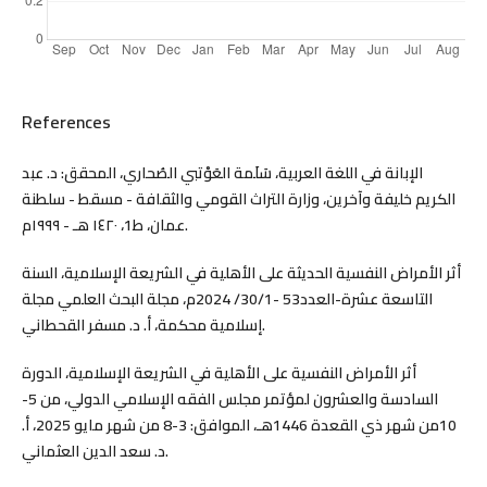
References
الإبانة في اللغة العربية، سَلَمة العَوْتبي الصُحاري، المحقق: د. عبد
الكريم خليفة وآخرين، وزارة التراث القومي والثقافة - مسقط - سلطنة
عمان، ط1، ١٤٢٠ هـ - ١٩٩٩م.
أثر الأمراض النفسية الحديثة على الأهلية في الشريعة الإسلامية، السنة
التاسعة عشرة-العدد53 -30/1/ 2024م، مجلة البحث العلمي مجلة
إسلامية محكمة، أ. د. مسفر القحطاني.
أثر الأمراض النفسية على الأهلية في الشريعة الإسلامية، الدورة
السادسة والعشرون لمؤتمر مجلس الفقه الإسلامي الدولي، من 5-
10من شهر ذي القعدة 1446هـ، الموافق: 3-8 من شهر مايو 2025، أ.
د. سعد الدين العثماني.