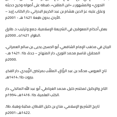
النحوي» والمشهور بـ «ابن الملقن»، ضبطه على أصوله وخرج حديثه
وعلق عليه: عز الدين هشام بن عبد الكريم البدراني، دار الكتاب، إربد –
الأردن، بدون طبعة 1421 هـ - 2001م.
بعض أحكام المعوقين في الشريعة الإسلامية، جمع وترتيب: د. طارق
الطوار، 1421ه ـ 2000م.
البيان في مذهب الإمام الشافعي، أبو الحسين يحيى بن سالم العمراني،
المحقق: قاسم محمد النوري، دار المنهاج – جدة، ط1، 1421 هـ-
2000م.
تاج العروس، محمّد بن عبد الرزّاق، الملقّب بمرتضى الزَّبيدي، دار الفكر،
بيروت ط1، 1414هـ.
التاج والإكليل لمختصر خليل، محمد الغرناطي، أبو عبد الله المالكي، دار
الكتب العلمية، ط1، 1416هـ-1994م.
تاريخ التشريع الإسلامي، مناع بن خليل القطان، مكتبة وهبة، ط5،
1422هـ-2001م.