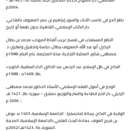
الشافعي، دار المنهاج (جدة)، المحقق: لجنة علمية، ط1، 1425هـ -
2004م.
نظم الدرر في تناسب الآيات والسور، إبراهيم بن عمر، المعروف بالبقاعي،
دار الكتاب الإسلامي، القاهرة، بدون طبعة أو تاريخ.
النظم المستعذب في تفسير غريب ألفاظ المهذب، محمد بن بطال
الركبي، أبو عبد الله، المعروف ببطال، دراسة وتحقيق وتعليق: د.
مصطفى سَالِم، المكتبة التجارية، مكة المكرمة، عام النشر: 1988م.
النكاح في ظل الإسلام، عبد الرحمن عبد الخالق، الدار السلفية، الكويت،
ط3، 1408ه - 1988م.
الوجيز في أصول الفقه الإسلامي، الأستاذ الدكتور محمد مصطفى
الزحيلي، دار الخير للطباعة والنشر والتوزيع، دمشق – سوريا، ط2، 1427 هـ
- 2006 م.
الولاية في النكاح، رسالة (ماجستير) - الجامعة الإسلامية، 1403 ه، عوض
بن فريج العوف، عمادة البحث العلمي بالجامعة الإسلامية، المدينة
المنورة، ط1، 1423هـ/2002م.