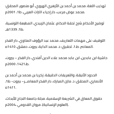
تهذيب اللغة، محمد بن أحمد بن الأزهري الهروي، أبو منصور، المحقق:
محمد عوض مرعب، دار إحياء التراث العربي، ط1، 2001م.
توضيح الأحكام شرح تحفة الحكام، عثمان الزبيدي، المطبعة التونسية،
ط1، 1339هـ.
التوقيف على مهمات التعاريف، محمد عبد الرؤوف المناوي، دار الفكر
المعاصر، ط،1، تحقيق: د. محمد الداية، بيروت، دمشق، 1410ه.
حاشية ابن عابدين، ابن عابد محمد علاء الدين أفندي، دار الفكر – بيروت،
ط،1421، 2000م.
الحدود الأنيقة، والتعريفات الدقيقة، زكريا بن محمد بن أحمد بن
الأنصاري، المحقق: د. مازن المبارك، دار الفكر المعاصــر– بيروت- ط1،
1411ه.
حقوق المعاق في الشريعة الإسلامية، مجلة جامعة النجاح للأبحاث،
(العلوم الإنسانية)، مروان القدومي ،2004م.