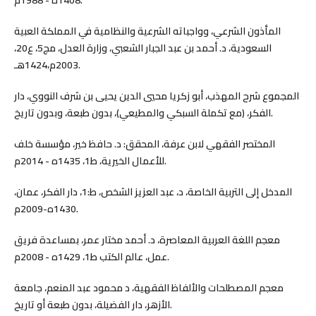
المأذون الشرعي، وواجباته الشرعية والنظامية في المملكة العبية
السعودية، د. أحمد بن عبد الجبار الشعبي، وزارة العدل، مج5، ع20،
2003م،1424هـ.
المجموع شرح المهذب، أبو زكريا محيي الدين يحيى بن شرف النووي، دار
الفكر، (مع تكملة السبكي والمطيعي)، بدون طبعة، وبدون تاريخ.
المختصر الفقهي لابن عرفة، المحقق: د. حافظ خير، مؤسسة خلف
للأعمال الخيرية، ط1، 1435ه - 2014م.
المدخل إلى التربیة الخاصة، د، عبد العزيز الشخص، ط:1، دار الفكر، عمان،
1430ه-2009م.
معجم اللغة العربية المعاصرة، د. أحمد مختار عمر، بمساعدة فريق
عمل، عالم الكتب ط1، 1429ه - 2008م.
معجم المصطلحات والألفاظ الفقهية، د محمود عبد المنعم، جامعة
الأزهر، دار الفضيلة، بدون طبعة أو تاريخ.