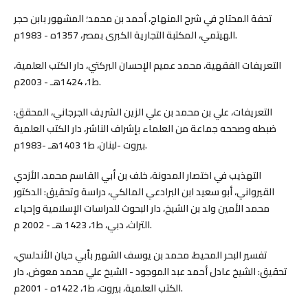
تحفة المحتاج في شرح المنهاج، أحمد بن محمد؛ المشهور بابن حجر
الهيتمي، المكتبة التجارية الكبرى بمصر، 1357ه - 1983م.
التعريفات الفقهية، محمد عميم الإحسان البركتي، دار الكتب العلمية،
ط1، 1424هـ - 2003م.
التعريفات، علي بن محمد بن علي الزين الشريف الجرجاني، المحقق:
ضبطه وصححه جماعة من العلماء بإشراف الناشر، دار الكتب العلمية
بيروت -لبنان، ط1 1403هـ -1983م.
التهذيب في اختصار المدونة، خلف بن أبي القاسم محمد، الأزدي
القيرواني، أبو سعيد ابن البرادعي المالكي، دراسة وتحقيق: الدكتور
محمد الأمين ولد بن الشيخ، دار البحوث للدراسات الإسلامية وإحياء
التراث، دبي، ط1، 1423 هـ - 2002 م.
تفسير البحر المحيط، محمد بن يوسف الشهير بأبي حيان الأندلسي،
تحقيق: الشيخ عادل أحمد عبد الموجود - الشيخ علي محمد معوض، دار
الكتب العلمية، بيروت، ط1، 1422ه - 2001م.