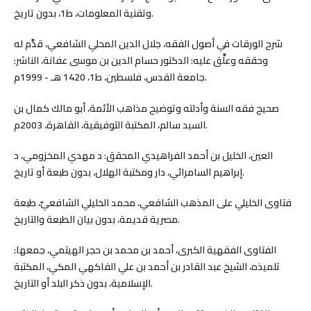
وتقنية المعلومات، ط1، بدون تاريخ.
شرح الورقات في أصول الفقه، جلال الدين المحلي الشافعي، قدَّم له
وحققه وعلَّق عليه: الدكتور حسام الدين بن موسى عفانة، الناشر:
جامعة القدس، فلسطين، ط1، 1420 هـ - 1999م.
صحيح فقه السنة وأدلته وتوضيح مذاهب الأئمة، أبو مالك كمال بن
السيد سالم، المكتبة التوفيقية، القاهرة، 2003م.
العين، الخليل بن أحمد الفراهيدي المحقق: د مهدي المخزومي، د
إبراهيم السامرائي، دار ومكتبة الهلال، بدون طبعة أو تاريخ.
فتاوى الخليلي على المذهب الشافعي، محمد الخليلي الشافعيّ، طبعة
مصرية قديمة، بدون بيان الطبعة والتاريخ.
الفتاوى الفقهية الكبرى، أحمد بن محمد بن حجر الهيتمي، جمعها:
تلميذه، الشيخ عبد القادر بن أحمد بن علي الفاكهي المكي، المكتبة
الإسلامية، بدون ذكر البلد أو التاريخ.