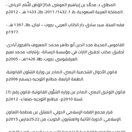
المطلق، د. محمَّد بن إبراهيم الموسَى، مَدَارُ الوَطن للنَّشر، الرياض -
المملكة العربية السعودية، ط، 1، 1432/ 2011، ط2، 1433 هـ - 2012م.
فقه السنة، سيد سابق، دار الكتاب العربي، بيروت – لبنان، ط3، 1397 هـ -
1977م.
القاموس المحيط، مجد الدين أبو طاهر محمد؛ المعروف بالفيروز آبادى،
تحقيق: مكتب تحقيق التراث في مؤسسة الرسالة- بإشراف: محمد نعيم
العرقسُوسي، بيروت، ط8، 1426هـ - 2005م.
قانون الأحوال الشخصية اليمني، الصادر عن وزارة الشئون القانونية،
الطبعة الرابعة، مطابع التوجيه ديسمبر 2006م.
قانون التوثيق اليمني، الصادر عن وزارة الشئٌون القانونية-قانون رقم: (7)
لسنة 2010م- مطابع التوجيه-صنعاء- 2012م.
قرار مجمع الفقه الإسلامي الدولي، المنبثق عن منظمة التعاون
الإسلامي، الدورة الثانية والعشرون، الكويت، من 25:22مارس 2015م.
القواعد والضوابط الفقهية المتضمنة للتيسير عبد الرحمن العبد اللطيف،