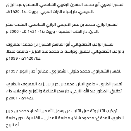
تفسير البغوي أبو محمد الحسين البغوي الشافعي، المحقق: عبد الرزاق
المهدي، دار إحياء التراث العربي -بيروت، ط1، 1420هـ.
تفسير الرازي، محمد بن عمر التميمي الرازي الشافعي، الملقب بفخر
الدين، دار الكتب العلمية - بيروت ط1- 1421 هـ - 2000 م.
تفسير الراغب الأصفهاني، أبو القاسم الحسين بن محمد المعروف
بالراغب الأصفهاني، تحقيق ودراسة: د. محمد عبد العزيز - جامعة طنطا،
ط1: 1420ه - 1999م.
تفسير الشعراوي، محمد متولي الشعراوي، مطابع أخبار اليوم، 1997م.
تفسير الطبري = جامع البيان، محمد بن جرير بن يزيد، المعروف بالطبري،
تحقيق: الدكتور عبد الله التركي، دار هجر للطباعة والتوزيع والإعلان، ط1،
1422ه - 2001م.
تهذيب الآثار وتفصيل الثابت عن رسول الله من الأخبار، محمد بن جرير
الطبري، المحقق: محمود شاكر، مطبعة المدني – القاهرة، بدون طبعة
أو تاريخ.