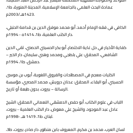
عمادة البحث العلمي بالجامعة الإسلامية، المدينة المنورة، ط1،
1423هـ/2003م.
الكافي في فقه الإمام أحمد، أبو محمد موفق الدين بن قدامة الحنبلي،
دار الكتب العلمية، ط1، 1414ه - 1994م.
كفاية الأخيار في حل غاية الاختصار، أبو بكر الحسيني الحصني، تقي الدين
الشافعي، المحقق: علي بلطجي ومحمد وهبي سليمان، دار الخير –
دمشق، ط1، 1994م.
الكليات معجم في المصطلحات والفروق اللغوية، أيوب بن موسى
الحسيني، أبو البقاء، المحقق: عدنان درويش، محمد المصري، مؤسسة
الرسالة – بيروت، بدون طبعة أو تاريخ.
اللباب في علوم الكتاب، أبو حفص الدمشقي النعماني المحقق: الشيخ
عادل عبد الموجود، والشيخ علي معوض، دار الكتب العلمية - بيروت،
لبنان، ط1، 1419 هـ -1998م.
لسان العرب، محمد بن مكرم، المعروف بابن منظور، دار صادر، بيروت، ط3،