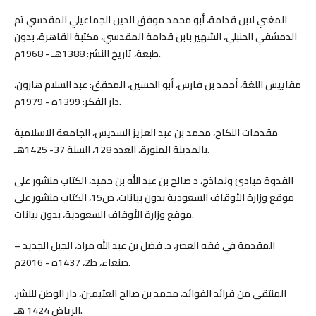
المغني لابن قدامة، أبو محمد موفق الدين الجماعيلي المقدسي ثم
الدمشقي الحنبلي، الشهير بابن قدامة المقدسي، مكتبة القاهرة، بدون
طبعة، تاريخ النشر: 1388هـ - 1968م.
مقاييس اللغة، أحمد بن فارس، أبو الحسين، المحقق: عبد السلام هارون،
دار الفكر: 1399ه - 1979م.
مقدمات النكاح، محمد بن عبد العزيز السديس، الجامعة الاسلامية
بالمدينة المنورة، العدد 128، السنة 37- 1425هـ.
القدوة مبادئ ونماذج، د صالح بن عبد الله بن حميد، الكتاب منشور على
موقع وزارة الأوقاف السعودية بدون بيانات، ص15، الكتاب منشور على
موقع وزارة الأوقاف السعودية، بدون بيانات.
المقدمة في فقه العصر، د. فضل بن عبد الله مراد، الجيل الجديد –
صنعاء، ط2، 1437ه - 2016م.
المنتقى من فرائد الفوائد، محمد بن صالح العثيمين، دار الوطن للنشر،
الرياض 1424 هـ.