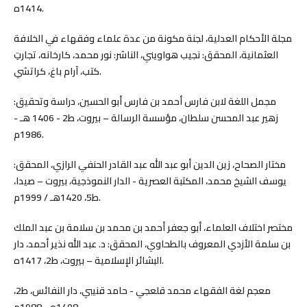
1414ه.
مجلة الأحكام العدلية، لجنة مكونة من عدة علماء وفقهاء في الخلافة
العثمانية، المحقق: نجيب هواويني، الناشر: نور محمد، كارخانه، تجارتِ
كتب، آرام باغ، كراتشي.
مجمل اللغة لابن فارس أحمد بن فارس أبو الحسين، دراسة وتحقيق:
زهير عبد المحسن سلطان، مؤسسة الرسالة – بيروت، ط2 - 1406 هـ -
1986م.
مختار الصحاح، زين الدين أبو عبد الله عبد القادر الحنفي الرازي، المحقق:
يوسف الشيخ محمد، المكتبة العصرية - الدار النموذجية، بيروت – صيدا،
ط5، 1420هـ / 1999م.
مختصر اختلاف العلماء، أبو جعفر أحمد بن محمد بن سلامة بن عبد الملك
بن سلمة الأزدي المعروف بالطحاوي، المحقق: د. عبد الله نذير أحمد، دار
البشائر الإسلامية – بيروت، ط2، 1417ه.
معجم لغة الفقهاء محمد قلعجي - حامد قنيبي، دار النفائس، ط2،
1408ه - 1988م.