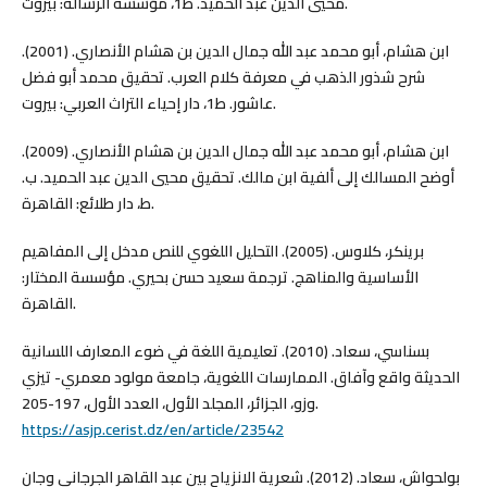
محيي الدين عبد الحميد. ط1، مؤسسة الرسالة: بيروت.
ابن هشام، أبو محمد عبد الله جمال الدين بن هشام الأنصاري. (2001).
شرح شذور الذهب في معرفة كلام العرب. تحقيق محمد أبو فضل
عاشور. ط1، دار إحياء التراث العربي: بيروت.
ابن هشام، أبو محمد عبد الله جمال الدين بن هشام الأنصاري. (2009).
أوضح المسالك إلى ألفية ابن مالك. تحقيق محيي الدين عبد الحميد. ب.
ط، دار طلائع: القاهرة.
برينكر، كلاوس. (2005). التحليل اللغوي للنص مدخل إلى المفاهيم
الأساسية والمناهج. ترجمة سعيد حسن بحيري. مؤسسة المختار:
القاهرة.
بسناسي، سعاد. (2010). تعليمية اللغة في ضوء المعارف اللسانية
الحديثة واقع وآفاق. الممارسات اللغوية، جامعة مولود معمري- تيزي
وزو، الجزائر، المجلد الأول، العدد الأول، 197-205.
https://asjp.cerist.dz/en/article/23542
بولحواش، سعاد. (2012). شعرية الانزياح بين عبد القاهر الجرجاني وجان