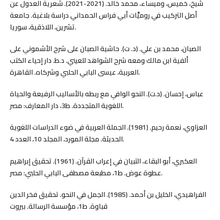
شيخ، خميس، وميساء، محمد خالد. (2021-2021). شعرية العدول عن
أصل التركيب في روميَّات أبي فراس الحمداني دراسة بلاغية. جامعة
تشرين، اللاذقية، سوريا.
الصبان، محمد بن علي. (د. ت). حاشية الصبان على شرح الأشموني على
ألفية ابن مالك ومعه شرح الشواهد للعيني. د.ط. دار إحياء الكتب
العربية، عيسى البابي الحلبي وشركاه. القاهرة.
عباس، إحسان. (د.ت). النحو الوافي مع ربطه بالأساليب الرفيعة والحياة
اللغوية المتجددة. ط3، دار المعارف: مصر.
العزاوي، نعمة رحيم. (1981). الجملة العربية في ضوء الدراسات اللغوية
الحديثة. مجلة المورد، المجلد 10، العدد 4.
العكبري، أبو البقاء، التبيان في إعراب القرآن. (1961). تحقيق إبراهيم
عطوة عوض. ط1، مطبعة مصطفى البابي الحلبي: مصر.
الفراهيدي، الخليل بن أحمد. (1985). الجمل في النحو. تحقيق فخر الدين
قباوة. ط1، مؤسسة الرسالة. بيروت