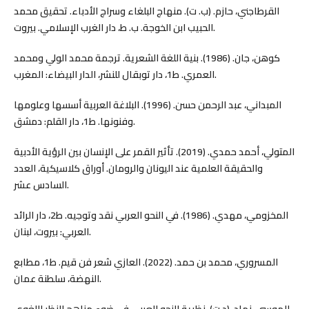
القرطاجني، حازم. (ب. ت). منهاج البلغاء وسراج الأدباء. تحقيق محمد
الحبيب ابن الخوجة. ب. ط، دار الغرب الإسلامي. بيروت.
كوهن، جان. (1986). بنية اللغة الشعرية. ترجمة محمد الولي ومحمد
العمري. ط1، دار توبقال للنشر، الدار البيضاء: المغرب.
المبداني، عبد الرحمن حسن. (1996). البلاغة العربية أسسها وعلومها
وفنونها. ط1، دار القلم: دمشق.
المتولي، أحمد حمدي. (2019). تأثير القمر على الإنسان بين الرؤية الأدبية
والحقيقة العلمية عند اليونان والرومان. أوراق كلاسيكية، العدد
السادس عشر.
المخزومي، مهدي. (1986). في النحو العربي نقد وتوجيه. ط2، دار الرائد
العربي: بيروت، لبنان.
المسروري، محمد بن حمد. (2022). العازي شعر فن قيم. ط1، مطابع
النهضة، سلطنة عمان.
الموسى، نهاد. (د.ت). نظرية النحو العربي في ضوء مناهج النظر اللغوي