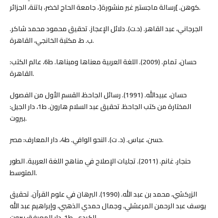
كوهن. ]رسالة ماجستير غير منشورة[، جامعة الحاج لخضر، باتنة، الجزائر.
الجرجاني، عبد القاهر. (د.ت). دلائل الإعجاز. تحقيق محمود محمد شاكر.
ب. ط، مكتبة الخانجي، القاهرة.
حسان، تمام. (2009). اللغة العربية معناها ومبناها. ط6، عالم الكتب:
القاهرة.
حسان، عبيدالله. (1991). رسائل الجاحظ، القسم الأول من الفصول
المختارة من كتب الجاحظ. تحقيق عبد السلام هارون. ط1، دار الجيل:
بيروت.
حسن، عباس. (د. ت). النحو الوافي. ط4، دار المعارف: مصر.
حنجار، غانم. (2011). تجليات الإصلاح في مناهج اللغة العربية. الطور
المتوسط.
الزركشي، محمد بن عبد الله. (1990). البرهان في علوم القرآن. تحقيق
يوسف عبد الرحمن المرعشلي، وجمال حمدي الذهبي، وإبراهيم عبد الله
الكردي. ط1، دار المعرفة: بيروت.