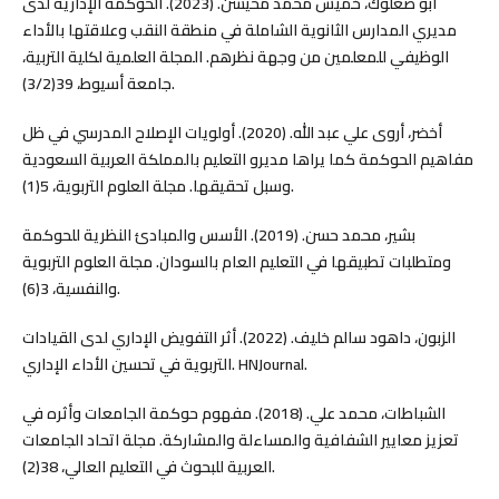
أبو صعلوك، خميس محمد محيسن. (2023). الحوكمة الإدارية لدى
مديري المدارس الثانوية الشاملة في منطقة النقب وعلاقتها بالأداء
الوظيفي للمعلمين من وجهة نظرهم. المجلة العلمية لكلية التربية،
جامعة أسيوط، 39(3/2).
أخضر، أروى علي عبد الله. (2020). أولويات الإصلاح المدرسي في ظل
مفاهيم الحوكمة كما يراها مديرو التعليم بالمملكة العربية السعودية
وسبل تحقيقها. مجلة العلوم التربوية، 5(1).
بشير، محمد حسن. (2019). الأسس والمبادئ النظرية للحوكمة
ومتطلبات تطبيقها في التعليم العام بالسودان. مجلة العلوم التربوية
والنفسية، 3(6).
الزبون، داهود سالم خليف. (2022). أثر التفويض الإداري لدى القيادات
التربوية في تحسين الأداء الإداري. HNJournal.
الشباطات، محمد علي. (2018). مفهوم حوكمة الجامعات وأثره في
تعزيز معايير الشفافية والمساءلة والمشاركة. مجلة اتحاد الجامعات
العربية للبحوث في التعليم العالي، 38(2).