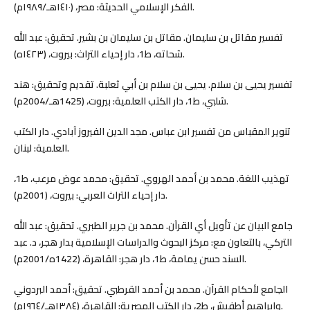
الفكر الإسلامي الحديثة: مصر، (١٤١٠هـ/١٩٨٩م).
تفسير مقاتل بن سليمان. مقاتل بن سليمان بن بشير. تحقيق: عبد الله
شحاته، ط1، دار إحياء التراث: بيروت، (١٤٢٣ه).
تفسير يحيى بن سلام. يحيى بن سلام بن أبي ثعلبة. تقديم وتحقيق: هند
شلبي، ط1، دار الكتب العلمية: بيروت، (1425هـ/2004م).
تنوير المقباس من تفسير ابن عباس. مجد الدين الفيروز آبادي. دار الكتب
العلمية: لبنان.
تهذيب اللغة. محمد بن أحمد الهروي. تحقيق: محمد عوض مرعب، ط1،
دار إحياء التراث العربي: بيروت، (2001م).
جامع البيان عن تأويل أي القرآن. محمد بن جرير الطبري. تحقيق: عبد الله
التركي، بالتعاون مع: مركز البحوث والدراسات الإسلامية بدار هجر، د. عبد
السند حسن يمامة، ط1، دار هجر: القاهرة، (1422ه/2001م).
الجامع لأحكام القرآن. محمد بن أحمد القرطبي. تحقيق: أحمد البردوني
وإبراهيم أطفيش، ط2، دار الكتب المصرية: القاهرة، (١٣٨٤هـ/١٩٦٤م).