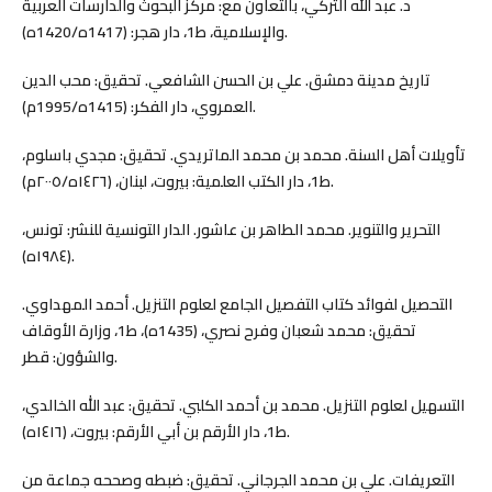
د. عبد الله التركي، بالتعاون مع: مركز البحوث والدارسات العربية
والإسلامية، ط1، دار هجر: (1417ه/1420ه).
تاريخ مدينة دمشق. علي بن الحسن الشافعي. تحقيق: محب الدين
العمروي، دار الفكر: (1415ه/1995م).
تأويلات أهل السنة. محمد بن محمد الماتريدي. تحقيق: مجدي باسلوم،
ط1، دار الكتب العلمية: بيروت، لبنان، (١٤٢٦ه/٢٠٠٥م).
التحرير والتنوير. محمد الطاهر بن عاشور. الدار التونسية للنشر: تونس،
(١٩٨٤ه).
التحصيل لفوائد كتاب التفصيل الجامع لعلوم التنزيل. أحمد المهداوي.
تحقيق: محمد شعبان وفرح نصري، (1435ه)، ط1، وزارة الأوقاف
والشؤون: قطر.
التسهيل لعلوم التنزيل. محمد بن أحمد الكلبي. تحقيق: عبد الله الخالدي،
ط1، دار الأرقم بن أبي الأرقم: بيروت، (١٤١٦ه).
التعريفات. علي بن محمد الجرجاني. تحقيق: ضبطه وصححه جماعة من