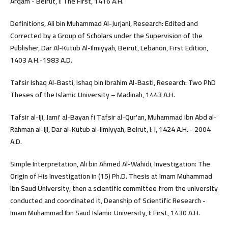
Arqam - Beirut, I: The First, 1416 A.H.
Definitions, Ali bin Muhammad Al-Jurjani, Research: Edited and
Corrected by a Group of Scholars under the Supervision of the
Publisher, Dar Al-Kutub Al-Ilmiyyah, Beirut, Lebanon, First Edition,
1403 A.H.-1983 A.D.
Tafsir Ishaq Al-Basti, Ishaq bin Ibrahim Al-Basti, Research: Two PhD
Theses of the Islamic University – Madinah, 1443 A.H.
Tafsir al-Iji, Jami' al-Bayan fi Tafsir al-Qur'an, Muhammad ibn Abd al-
Rahman al-Iji, Dar al-Kutub al-Ilmiyyah, Beirut, I: I, 1424 A.H. - 2004
A.D.
Simple Interpretation, Ali bin Ahmed Al-Wahidi, Investigation: The
Origin of His Investigation in (15) Ph.D. Thesis at Imam Muhammad
Ibn Saud University, then a scientific committee from the university
conducted and coordinated it, Deanship of Scientific Research -
Imam Muhammad Ibn Saud Islamic University, I: First, 1430 A.H.