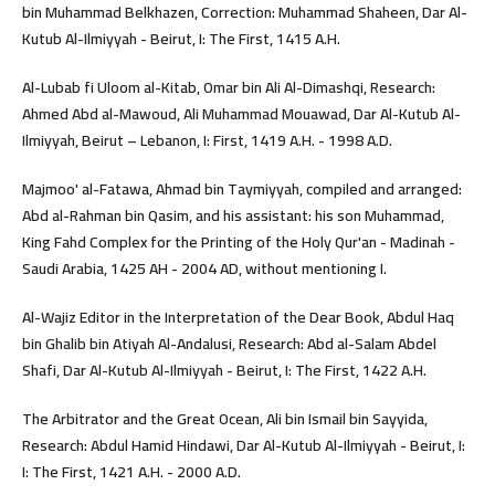
bin Muhammad Belkhazen, Correction: Muhammad Shaheen, Dar Al-
Kutub Al-Ilmiyyah - Beirut, I: The First, 1415 A.H.
Al-Lubab fi Uloom al-Kitab, Omar bin Ali Al-Dimashqi, Research:
Ahmed Abd al-Mawoud, Ali Muhammad Mouawad, Dar Al-Kutub Al-
Ilmiyyah, Beirut – Lebanon, I: First, 1419 A.H. - 1998 A.D.
Majmoo' al-Fatawa, Ahmad bin Taymiyyah, compiled and arranged:
Abd al-Rahman bin Qasim, and his assistant: his son Muhammad,
King Fahd Complex for the Printing of the Holy Qur'an - Madinah -
Saudi Arabia, 1425 AH - 2004 AD, without mentioning I.
Al-Wajiz Editor in the Interpretation of the Dear Book, Abdul Haq
bin Ghalib bin Atiyah Al-Andalusi, Research: Abd al-Salam Abdel
Shafi, Dar Al-Kutub Al-Ilmiyyah - Beirut, I: The First, 1422 A.H.
The Arbitrator and the Great Ocean, Ali bin Ismail bin Sayyida,
Research: Abdul Hamid Hindawi, Dar Al-Kutub Al-Ilmiyyah - Beirut, I:
I: The First, 1421 A.H. - 2000 A.D.