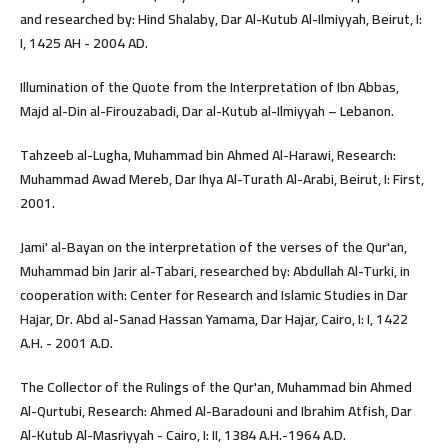
and researched by: Hind Shalaby, Dar Al-Kutub Al-Ilmiyyah, Beirut, I:
I, 1425 AH - 2004 AD.
Illumination of the Quote from the Interpretation of Ibn Abbas,
Majd al-Din al-Firouzabadi, Dar al-Kutub al-Ilmiyyah – Lebanon.
Tahzeeb al-Lugha, Muhammad bin Ahmed Al-Harawi, Research:
Muhammad Awad Mereb, Dar Ihya Al-Turath Al-Arabi, Beirut, I: First,
2001.
Jami' al-Bayan on the interpretation of the verses of the Qur'an,
Muhammad bin Jarir al-Tabari, researched by: Abdullah Al-Turki, in
cooperation with: Center for Research and Islamic Studies in Dar
Hajar, Dr. Abd al-Sanad Hassan Yamama, Dar Hajar, Cairo, I: I, 1422
A.H. - 2001 A.D.
The Collector of the Rulings of the Qur'an, Muhammad bin Ahmed
Al-Qurtubi, Research: Ahmed Al-Baradouni and Ibrahim Atfish, Dar
Al-Kutub Al-Masriyyah - Cairo, I: II, 1384 A.H.-1964 A.D.