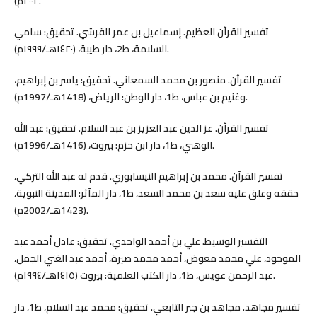
٢٠٠٢م).
تفسير القرآن العظيم. إسماعيل بن عمر القرشي. تحقيق: سامي
السلامة، ط2، دار طيبة، (١٤٢٠هـ/١٩٩٩م).
تفسير القرآن. منصور بن محمد السمعاني. تحقيق: ياسر بن إبراهيم،
وغنيم بن عباس، ط1، دار الوطن: الرياض، (1418هـ/1997م).
تفسير القرآن. عز الدين عبد العزيز بن عبد السلام. تحقيق: عبد الله
الوهبي، ط1، دار ابن حزم: بيروت، (1416هـ/1996م).
تفسير القرآن. محمد بن إبراهيم النيسابوري. قدم له عبد الله التركي،
حققه وعلق عليه سعد بن محمد السعد، ط1، دار المآثر: المدينة النبوية،
(1423هـ/2002م).
التفسير الوسيط. علي بن أحمد الواحدي. تحقيق: عادل أحمد عبد
الموجود، علي محمد معوض، أحمد محمد صيرة، أحمد عبد الغني الجمل،
عبد الرحمن عويس، ط1، دار الكتب العلمية: بيروت (١٤١٥هـ/١٩٩٤م).
تفسير مجاهد. مجاهد بن جبر التابعي. تحقيق: محمد عبد السلام، ط1، دار