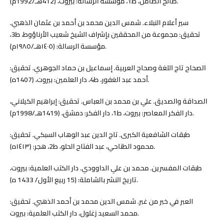
صالح الضامن، ط1، مؤسسة الرسالة: بيروت، (412هـ/1992م).
سير أعلام النبلاء. شمس الدين محمد بن أحمد بن عثمان الذهبي.
تحقيق: مجموعة من المحققين بإشراف الشيخ شعيب الأرناؤوط، ط3،
مؤسسة الرسالة: (١٤٠٥هـ/١٩٨٥م).
الصحاح تاج اللغة وصحاح العربية. إسماعيل بن حماد الجوهري. تحقيق:
أحمد عبد الغفور، ط4، دار العلمين: بيروت، (1407ه).
الصداقة والصديق. علي بن محمد بن العباس. تحقيق: إبراهيم الكيلاني،
دار الفكر المعاصر: بيروت، ط1، دار الفكر: دمشق، (1419هـ/1998م).
طبقات الشافعية الكبرى. تاج الدين عبد الوهاب السبكي. تحقيق:
محمود الطناحي، عبد الفتاح الحلو، ط2، هجر: (١٤١٣ه).
طبقات المفسرين. محمد بن علي الداوودي. دار الكتب العلمية: بيروت،
تاريخ النشر بالشاملة: (15 ربيع الأول/ 1433 ه).
العبر في خبر من غبر. شمس الدين محمد بن أحمد الذهبي. تحقيق:
محمد السعيد زغلول، دار الكتب العلمية: بيروت.