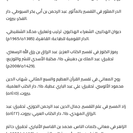
الدر المنثور في التفسير بالمأثور. عبد الرحمن بن أبي بكر السيوطي. دار
الفكر: بيروت.
ديوان الهذليين. الشعراء الهذليون. ترتيب وتعليق: محمّد الشنقيطي،
الدار القومية للطباعة: القاهرة، (1385ه/1965م).
رموز الكنوز في تفسير الكتاب العزيز. عبد الرزاق بن رزق الله الرسعني.
تحقيق: عبد الملك بن دهيش، ط1، مكتبة الأسدي للنشر والتوزيع:
(1429ه/2008م).
روح المعاني في تفسير القرآن العظيم والسبع المثاني. شهاب الدين
محمود الألوسي. تحقيق: علي عبد الباري عطية، ط1، دار الكتب العلمية:
بيروت، (١٤١٥ه).
زاد المسير في علم التفسير. جمال الدين عبد الرحمن الجوزي. تحقيق: عبد
الرزاق المهدي، ط1، دار الكتاب العربي: بيروت، (١٤٢٢ه).
الزاهر في معاني كلمات الناس. محمد بن القاسم الأنباري. تحقيق: حاتم