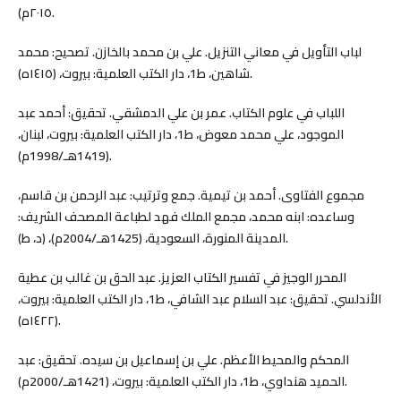
٢٠١٥م).
لباب التأويل في معاني التنزيل. علي بن محمد بالخازن. تصحيح: محمد
شاهين، ط1، دار الكتب العلمية: بيروت، (١٤١٥ه).
اللباب في علوم الكتاب. عمر بن علي الدمشقي. تحقيق: أحمد عبد
الموجود، علي محمد معوض، ط1، دار الكتب العلمية: بيروت، لبنان،
(1419هـ/1998م).
مجموع الفتاوى. أحمد بن تيمية. جمع وترتيب: عبد الرحمن بن قاسم،
وساعده: ابنه محمد، مجمع الملك فهد لطباعة المصحف الشريف:
المدينة المنورة، السعودية، (1425هـ/2004م)، (د، ط).
المحرر الوجيز في تفسير الكتاب العزيز. عبد الحق بن غالب بن عطية
الأندلسي. تحقيق: عبد السلام عبد الشافي، ط1، دار الكتب العلمية: بيروت،
(١٤٢٢ه).
المحكم والمحيط الأعظم. علي بن إسماعيل بن سيده. تحقيق: عبد
الحميد هنداوي، ط1، دار الكتب العلمية: بيروت، (1421هـ/2000م).