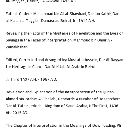
Al-Ilmiyyah , Beirut, I: Al-Awwal, 1416 A.H.
Fath al-Qadeer, Muhammad bin Ali al-Shawkani, Dar Ibn Kathir, Dar
al-Kalam al-Tayyib - Damascus, Beirut, I: I, 1414 A.H.
Revealing the Facts of the Mysteries of Revelation and the Eyes of
Sayings in the Faces of Interpretation, Mahmoud bin Omar Al-
Zamakhshari,
Edited, Corrected and Arranged by: Mustafa Hussein, Dar Al-Rayyan
for Heritage in Cairo - Dar Al-Kitab Al-Arabi in Beirut
, I: Third 1407 A.H. - 1987 A.D.
Revelation and Explanation of the Interpretation of the Qur'an,
Ahmed bin Ibrahim Al-Tha'labi, Research: A Number of Researchers,
Dar Al-Tafsir, Jeddah - Kingdom of Saudi Arabia, I: The First, 1436
AH-2015 AD.
The Chapter of Interpretation in the Meanings of Downloading, Ali