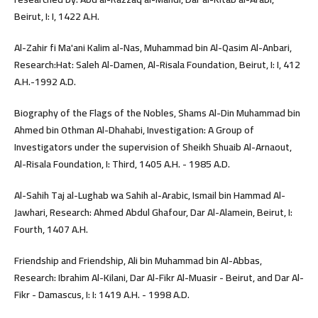
Beirut, I: I, 1422 A.H.
Al-Zahir fi Ma'ani Kalim al-Nas, Muhammad bin Al-Qasim Al-Anbari,
Research:Hat: Saleh Al-Damen, Al-Risala Foundation, Beirut, I: I, 412
A.H.-1992 A.D.
Biography of the Flags of the Nobles, Shams Al-Din Muhammad bin
Ahmed bin Othman Al-Dhahabi, Investigation: A Group of
Investigators under the supervision of Sheikh Shuaib Al-Arnaout,
Al-Risala Foundation, I: Third, 1405 A.H. - 1985 A.D.
Al-Sahih Taj al-Lughab wa Sahih al-Arabic, Ismail bin Hammad Al-
Jawhari, Research: Ahmed Abdul Ghafour, Dar Al-Alamein, Beirut, I:
Fourth, 1407 A.H.
Friendship and Friendship, Ali bin Muhammad bin Al-Abbas,
Research: Ibrahim Al-Kilani, Dar Al-Fikr Al-Muasir - Beirut, and Dar Al-
Fikr - Damascus, I: I: 1419 A.H. - 1998 A.D.