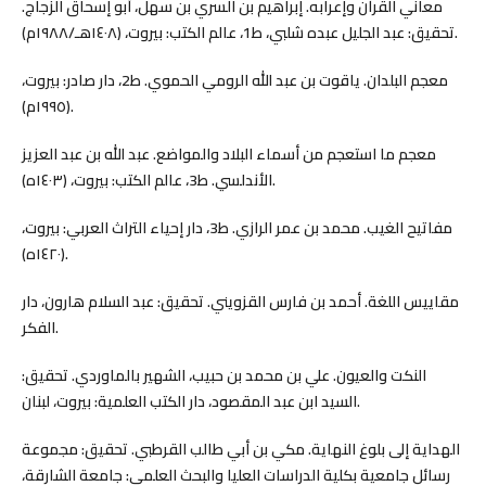
معاني القرآن وإعرابه. إبراهيم بن السري بن سهل، أبو إسحاق الزجاج.
تحقيق: عبد الجليل عبده شلبي، ط1، عالم الكتب: بيروت، (١٤٠٨هـ/١٩٨٨م).
معجم البلدان. ياقوت بن عبد الله الرومي الحموي. ط2، دار صادر: بيروت،
(١٩٩٥م).
معجم ما استعجم من أسماء البلاد والمواضع. عبد الله بن عبد العزيز
الأندلسي. ط3، عالم الكتب: بيروت، (١٤٠٣ه).
مفاتيح الغيب. محمد بن عمر الرازي. ط3، دار إحياء التراث العربي: بيروت،
(١٤٢٠ه).
مقاييس اللغة. أحمد بن فارس القزويني. تحقيق: عبد السلام هارون، دار
الفكر.
النكت والعيون. علي بن محمد بن حبيب، الشهير بالماوردي. تحقيق:
السيد ابن عبد المقصود، دار الكتب العلمية: بيروت، لبنان.
الهداية إلى بلوغ النهاية. مكي بن أبي طالب القرطبي. تحقيق: مجموعة
رسائل جامعية بكلية الدراسات العليا والبحث العلمي: جامعة الشارقة،