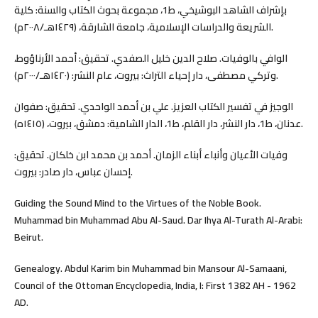
بإشراف الشاهد البوشيخي، ط1، مجموعة بحوث الكتاب والسنة: كلية
الشريعة والدراسات الإسلامية، جامعة الشارقة، (١٤٢٩هـ/٢٠٠٨م).
الوافي بالوفيات. صلاح الدين خليل الصفدي. تحقيق: أحمد الأرناؤوط،
وتركي مصطفى، دار إحياء التراث: بيروت، عام النشر: (١٤٢٠هـ/٢٠٠٠م).
الوجيز في تفسير الكتاب العزيز. علي بن أحمد الواحدي. تحقيق: صفوان
عدنان، ط1، دار النشر، دار القلم، ط1، الدار الشامية: دمشق، بيروت، (١٤١٥ه).
وفيات الأعيان وأنباء أبناء الزمان. أحمد بن محمد ابن خلكان. تحقيق:
إحسان عباس، دار صادر: بيروت.
Guiding the Sound Mind to the Virtues of the Noble Book.
Muhammad bin Muhammad Abu Al-Saud. Dar Ihya Al-Turath Al-Arabi:
Beirut.
Genealogy. Abdul Karim bin Muhammad bin Mansour Al-Samaani,
Council of the Ottoman Encyclopedia, India, I: First 1382 AH - 1962
AD.