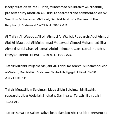
Interpretation of the Qur'an, Muhammad bin Ibrahim Al-Nisaburi,
presented by Abdullah Al-Turki, researched and commented on by
Saad bin Muhammad Al-Saad, Dar Al-Ma'athir - Medina of the
Prophet, I: Al-Awwal 1423 A.H., 2002 A.D.
Al-Tafsir Al-Waseet, Ali bin Ahmed Al-Wahidi, Research: Adel Ahmed
Abd Al-Mawoud, Ali Muhammad Mouawad, Ahmed Muhammad Sira,
Ahmed Abdul Ghani Al-Jamal, Abdul Rahman Owais, Dar Al-Kutub Al-
Ilmiyyah, Beirut, I: First, 1415 A.H.-1994 A.D.
Tafsir Mujahid, Mujahid bin Jabr Al-Tabi'i, Research: Muhammad Abd
al-Salam, Dar Al-Fikr Al-Islami Al-Hadith, Egypt, I: First, 1410
A.H.-1989 A.D.
Tafsir Muqatil bin Suleiman, Muqatil bin Suleiman bin Bashir,
researched by: Abdullah Shehata, Dar Ihya al-Turath- Beirut, I: I,
1423 AH.
Tafsir Yahya bin Salam, Yahya bin Salam bin Abi Tha'laba, presented