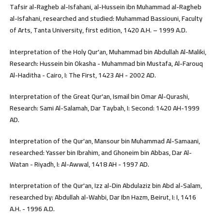
Tafsir al-Ragheb al-Isfahani, al-Hussein ibn Muhammad al-Ragheb
al-Isfahani, researched and studied: Muhammad Bassiouni, Faculty
of Arts, Tanta University, first edition, 1420 A.H. – 1999 A.D.
Interpretation of the Holy Qur'an, Muhammad bin Abdullah Al-Maliki,
Research: Hussein bin Okasha - Muhammad bin Mustafa, Al-Farouq
Al-Haditha - Cairo, I: The First, 1423 AH - 2002 AD.
Interpretation of the Great Qur'an, Ismail bin Omar Al-Qurashi,
Research: Sami Al-Salamah, Dar Taybah, I: Second: 1420 AH-1999
AD.
Interpretation of the Qur'an, Mansour bin Muhammad Al-Samaani,
researched: Yasser bin Ibrahim, and Ghoneim bin Abbas, Dar Al-
Watan - Riyadh, I: Al-Awwal, 1418 AH - 1997 AD.
Interpretation of the Qur'an, Izz al-Din Abdulaziz bin Abd al-Salam,
researched by: Abdullah al-Wahbi, Dar Ibn Hazm, Beirut, I: I, 1416
A.H. - 1996 A.D.