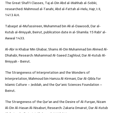
The Great Shafi'i Classes, Taj al-Din Abd al-Wahhab al-Sobki,
researched: Mahmoud al-Tanahi, Abd al-Fattah al-Helu, Hajr, I: II,
1413 A.H.
Tabaqat al-Mufassireen, Muhammad bin Ali al-Dawoodi, Dar al-
Kutub al-Ilmiyyah, Beirut, publication date in al-Shamila: 15 Rabi' al-
Awwal 1433.
Al-Abr in Khabar Min Ghabar, Shams Al-Din Muhammad bin Ahmed Al-
Dhahabi, Research: Muhammad Al-Saeed Zaghloul, Dar Al-Kutub Al-
Ilmiyyah - Beirut.
The Strangeness of Interpretation and the Wonders of
Interpretation, Mahmoud bin Hamza Al-Kirmani, Dar Al-Qibla for
Islamic Culture – Jeddah, and the Qur'anic Sciences Foundation –
Beirut.
The Strangeness of the Qur'an and the Desire of Al-Furqan, Nizam
Al-Din Al-Hasan Al-Nisaburi, Research: Zakaria Omairat, Dar Al-Kutub