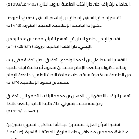
العلماء بإشراف، ط1، دار الكتب العلمية: بيروت، لبنان، (1403هـ/1983م).
تفسير إسحاق البستي. إسحاق بن إبراهيم البستي. تحقيق: أطروحتا
دكتوراه الجامعة الإسلامية، المدينة المنورة، (1443ه).
تفسير الإيجي جامع البيان في تفسير القرآن. محمد بن عبد الرحمن
الإِيجي. دار الكتب العلمية: بيروت، (١٤٢٤هـ/٢٠٠٤م).
التفسير البسيط. علي بن أحمد الواحدي. تحقيق: أصل تحقيقه في (١٥)
رسالة دكتوراه بجامعة الإمام محمد بن سعود، ثم قامت لجنة علمية
من الجامعة بسبكه وتنسيقه، ط1، عمادة البحث العلمي: جامعة الإمام
محمد بن سعود الإسلامية، (١٤٣٠ه).
تفسير الراغب الأصفهاني. الحسين بن محمد الراغب الأصفهاني. تحقيق
ودراسة: محمد بسيوني، ط1، كلية الآداب: جامعة طنطا،
(1420هـ/1999م).
تفسير القرآن العزيز. محمد بن عبد الله المالكي. تحقيق: حسين بن
عكاشة، محمد بن مصطفى، ط1، الفاروق الحديثة: القاهرة، (١٤٢٣هـ/