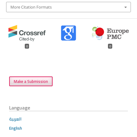
More Citation Formats
0
0
Make a Submission
Language
العربية
English