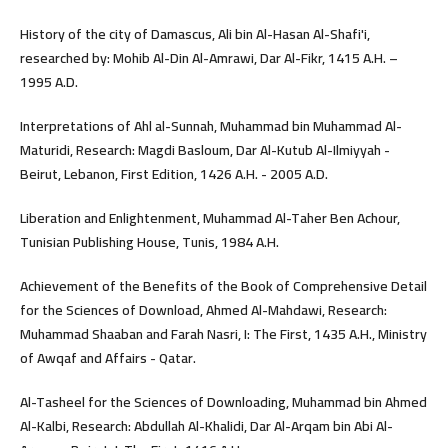
History of the city of Damascus, Ali bin Al-Hasan Al-Shafi'i,
researched by: Mohib Al-Din Al-Amrawi, Dar Al-Fikr, 1415 A.H. –
1995 A.D.
Interpretations of Ahl al-Sunnah, Muhammad bin Muhammad Al-
Maturidi, Research: Magdi Basloum, Dar Al-Kutub Al-Ilmiyyah -
Beirut, Lebanon, First Edition, 1426 A.H. - 2005 A.D.
Liberation and Enlightenment, Muhammad Al-Taher Ben Achour,
Tunisian Publishing House, Tunis, 1984 A.H.
Achievement of the Benefits of the Book of Comprehensive Detail
for the Sciences of Download, Ahmed Al-Mahdawi, Research:
Muhammad Shaaban and Farah Nasri, I: The First, 1435 A.H., Ministry
of Awqaf and Affairs - Qatar.
Al-Tasheel for the Sciences of Downloading, Muhammad bin Ahmed
Al-Kalbi, Research: Abdullah Al-Khalidi, Dar Al-Arqam bin Abi Al-