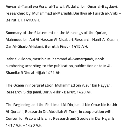
Anwar al-Tanzil wa Asrar al-Ta' wil, Abdullah bin Omar al-Baydawi,
researched by: Muhammad al-Marashli, Dar Ihya al-Turath al-Arabi -
Beirut, I: I, 1418 A.H.
Summary of the Statement on the Meanings of the Qur'an,
Mahmoud bin Abi Al-Hassan Al-Nisaburi, Research: Hanif Al-Qasimi,
Dar Al-Gharb Al-Islami, Beirut, I: First - 1415 A.H.
Bahr al-'Uloom, Nasr bin Muhammad Al-Samarqandi, Book
numbering according to the publication, publication date in Al-
Shamila: 8 Dhu al-Hijjah 1431 AH.
The Ocean in Interpretation, Muhammad bin Yusuf bin Hayyan,
Research: Sidqi Jamil, Dar Al-Fikr - Beirut, 1420 AH.
The Beginning and the End, Imad Al-Din, Ismail bin Omar bin Kathir
Al-Qurashi, Research: Dr. Abdullah Al-Turki, in cooperation with:
Center for Arab and Islamic Research and Studies in Dar Hajar, I:
1417 A.H. - 1420 A.H.