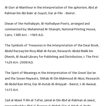
Al-Durr al-Manthour in the interpretation of the aphorism, Abd al-
Rahman bin Abi Bakr al-Suyuti, Dar al-Fikr - Beirut.
Diwan of the Hathaliyyin, Al-Hathaliyun Poets, arranged and
commented by: Muhammad Al-Shanqiti, National Printing House,
Cairo, 1385 A.H. - 1965 A.D.
The Symbols of Treasures in the Interpretation of the Dear Book,
Abdul Razzaq bin Rizq Allah Al-Ra'ani, Research: Abdul Malik bin
Dheish, Al-Asadi Library for Publishing and Distribution, I: The First
1429 A.H.-2008 A.D.
The Spirit of Meanings in the Interpretation of the Great Qur'an
and the Seven Repeats, Shihab Al-Din Mahmoud Al-Alusi, Research:
Ali Abdul Bari Attia, Dar Al-Kutub Al-Ilmiyyah - Beirut, I: Al-Awwal,
1415 A.H.
Zad al-Masir fi Ilm al-Tafsir, Jamal al-Din Abd al-Rahman al-Jawzi,
researched by: Abd al-Razzaq al-Mahdi, Dar al-Kitab al-Arabi,