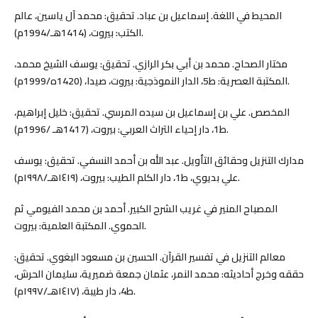
المحيط في اللغة. إسماعيل بن عباد. تحقيق: محمد آل ياسين، عالم
الكتب: بيروت، (1414هـ/1994م).
مختار الصحاح. محمد بن أبي بكر الرازي. تحقيق: يوسف الشيخ محمد،
المكتبة العصرية: ط5، الدار النموذجية: بيروت، صيدا، (1420ه/1999م).
المخصص. علي بن إسماعيل بن سيده المرسي. تحقيق: خليل إبراهيم،
ط1، دار إحياء التراث العربي: بيروت، (1417هـ /1996م).
مدارك التنزيل وحقائق التأويل. عبد الله بن أحمد النسفي. تحقيق: يوسف
علي بديوي، ط1، دار الكلم الطيب: بيروت، (١٤١٩هـ/١٩٩٨م).
المصباح المنير في غريب الشرح الكبير. أحمد بن محمد الفيومي ثم
الحموي. المكتبة العلمية: بيروت.
معالم التنزيل في تفسير القرآن. الحسين بن مسعود البغوي. تحقيق:
حققه وخرج أحاديثه: محمد النمر، عثمان جمعة ضميرية، سليمان الحرش،
ط4، دار طيبة، (١٤١٧هـ/١٩٩٧م).