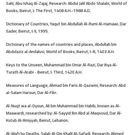
Sahl, Abu Ishaq Al-Zajaj, Research: Abdul Jalil Abdo Shalabi, World of
Books, Beirut, I: The First, 1408 A.H.-1988 A.D.
Dictionary of Countries, Yaqut bin Abdullah Al-Rumi Al-Hamawi, Dar
Sader, Beirut, I: II, 1995.
Dictionary of the names of countries and places, Abdullah bin
Abdulaziz al-Andalusi, World of Books, Beirut, I: III, 1403 A.H.
Keys to the Unseen, Muhammad bin Omar Al-Razi, Dar Ihya Al-
Turath Al-Arabi - Beirut, I: Third, 1420 A.H.
Measures of Language, Ahmad bin Faris Al-Qazwini, Research: Abd
al-Salam Haroun, Dar Al-Fikr.
Al-Nuqt wa al-Oyoun, Ali bin Muhammad bin Habib, known as Al-
Maawardi, researched by: Al-Sayyid Ibn Abd al-Maqsoud, Dar Al-
Kutub Al-Ilmiyyah, Beirut, Lebanon.
Al-Wafi by Deaths, Salah Al-Din Khalil Al-Safadi, Research: Ahmed