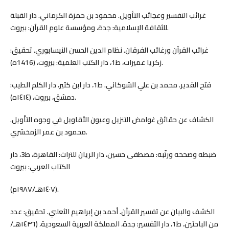
غرائب التفسير وعجائب التأويل. محمود بن حمزة الكرماني. دار القبلة
للثقافة الإسلامية: جدة، ومؤسسة علوم القرآن: بيروت.
غرائب القرآن ورغائب الفرقان. نظام الدين الحسن النيسابوري. تحقيق:
زكريا عميرات، ط1، دار الكتب العلمية: بيروت، (1416ه).
فتح القدير. محمد بن علي الشوكاني. ط1، دار ابن كثير، دار الكلم الطيب:
دمشق، بيروت، (١٤١٤ه).
الكشاف عن حقائق غوامض التنزيل وعيون الأقاويل في وجوه التأويل.
محمود بن عمر الزمخشري.
ضبطه وصححه ورتّبه: مصطفى حسين، دار الريان للتراث: القاهرة، ط3، دار
الكتاب العربي: بيروت
(١٤٠٧هـ/١٩٨٧م).
الكشف والبيان عن تفسير القرآن. أحمد بن إبراهيم الثعلبي. تحقيق: عدد
من الباحثين، ط1، دار التفسير: جدة، المملكة العربية السعودية، (١٤٣٦هـ/