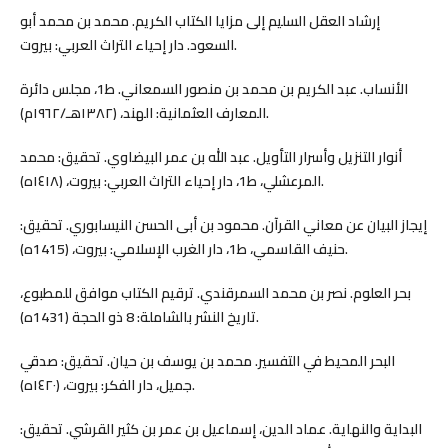
إرشاد العقل السليم إلى مزايا الكتاب الكريم. محمد بن محمد أبو
السعود. دار إحياء التراث العربي: بيروت.
الأنساب. عبد الكريم بن محمد بن منصور السمعاني. ط1، مجلس دائرة
المعارف العثمانية: الهند، (١٣٨٢هـ/١٩٦٢م).
أنوار التنزيل وأسرار التأويل. عبد الله بن عمر البيضاوي. تحقيق: محمد
المرعشلي، ط1، دار إحياء التراث العربي: بيروت، (١٤١٨ه).
إيجاز البيان عن معاني القرآن. محمود بن أبى الحسن النيسابوري. تحقيق:
حنيف القاسمي، ط1، دار الغرب الإسلامي: بيروت، (1415ه).
بحر العلوم. نصر بن محمد السمرقندي. ترقيم الكتاب موافق للمطبوع،
تاريخ النشر بالشاملة: 8 ذو الحجة (1431ه).
البحر المحيط في التفسير. محمد بن يوسف بن حيان. تحقيق: صدقي
جميل، دار الفكر: بيروت، (١٤٢٠ه).
البداية والنهاية. عماد الدين، إسماعيل بن عمر بن كثير القرشي. تحقيق: