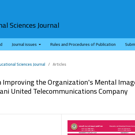
al Sciences Journal
rd
Journal issues
Rules and Procedures of Publication
Subm
ucational Sciences Journal
/
Articles
in Improving the Organization's Mental Imag
mani United Telecommunications Company