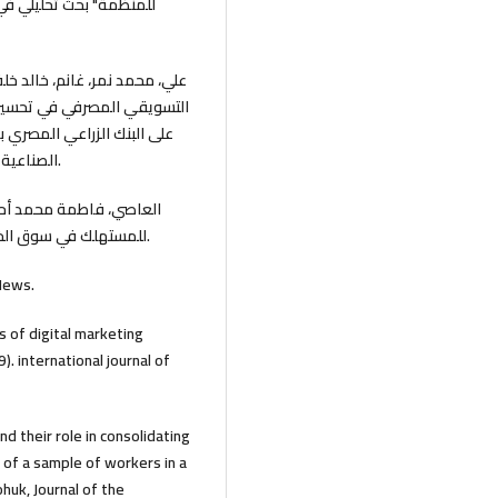
للمنظمة" بحث تحليلي في ش
التسويقي المصرفي في تحسين ا
على البنك الزراعي المصري ب
الصناعية والخدمية: الممارسات الحالية والتوجهات المستقبلية، م1.
للمستهلك في سوق الخدمات. رسالة ماجستير، الجامعة الإسلامية، غزة، فلسطين.
 News.
s of digital marketing
. international journal of
nd their role in consolidating
 of a sample of workers in a
huk, Journal of the