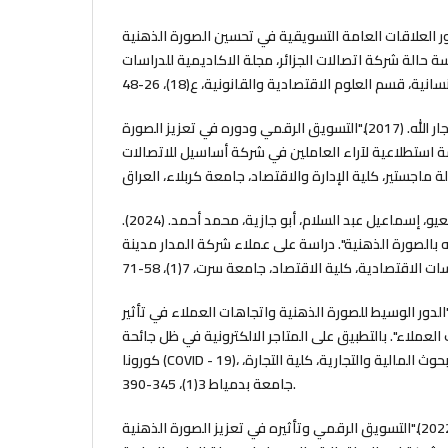
 بلبراهيم. (2017). دور العلاقات العامة التسويقية في تحسين الصورة الذهنية
 حالة شركة اتصالات الجزائر، مجلة الاكاديمية للدراسات
الشمري، محمد عوض جار الله. (2017)."التسويق الرقمي ودوره في تعزيز الصورة
ة استطلاعية لآراء العاملين في شركة أساسيل للاتصالات
الشريف، هاجر أحمد، أبعيو، إسماعيل عبد السلام، أبو جازية، محمد أحمد. (2024).
"الصورة الذهنية". دراسة على عملاء شركة المدار مدينة
ياس، أحمد فاروق. (2022)."الدور الوسيط للصورة الذهنية واتجاهات العملاء في تأثير
عملاء". بالتطبيق على المتاجر الالكترونية في ظل جائحة
كورونا (COVID - 19)، المجلة العلمية للدراسات والبحوث المالية والتجارية، كلية التجارة،
جامعة بدمياط 3(1)، 345-390.
بريسم، مها عارف. (2022)."التسويق الرقمي وتأثيره في تعزيز الصورة الذهنية