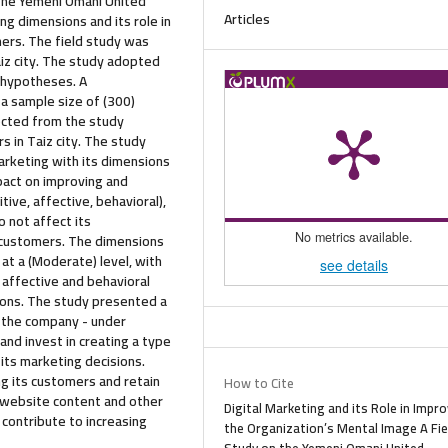
 the Yemeni Omani United
Articles
g dimensions and its role in
rs. The field study was
iz city. The study adopted
y hypotheses. A
 a sample size of (300)
ected from the study
 in Taiz city. The study
marketing with its dimensions
mpact on improving and
ive, affective, behavioral),
o not affect its
ustomers. The dimensions
No metrics available.
t a (Moderate) level, with
see details
 affective and behavioral
ions. The study presented a
 the company - under
and invest in creating a type
 its marketing decisions.
g its customers and retain
How to Cite
 website content and other
Digital Marketing and its Role in Impr
contribute to increasing
the Organization’s Mental Image A Fie
Study on the Yemeni Omani United