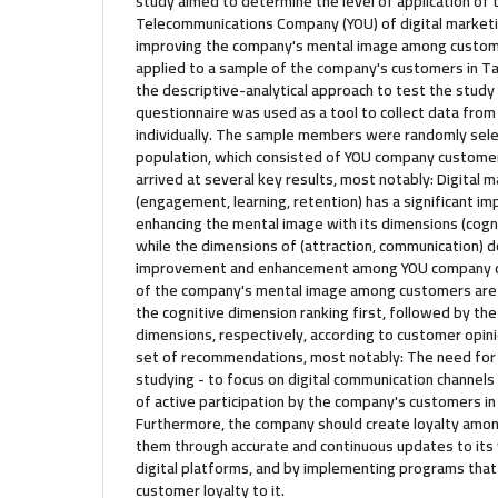
study aimed to determine the level of application of
Telecommunications Company (YOU) of digital marketin
improving the company's mental image among custome
applied to a sample of the company's customers in Ta
the descriptive-analytical approach to test the stud
questionnaire was used as a tool to collect data from
individually. The sample members were randomly sel
population, which consisted of YOU company customers
arrived at several key results, most notably: Digital 
(engagement, learning, retention) has a significant i
enhancing the mental image with its dimensions (cognit
while the dimensions of (attraction, communication) d
improvement and enhancement among YOU company c
of the company's mental image among customers are a
the cognitive dimension ranking first, followed by the
dimensions, respectively, according to customer opin
set of recommendations, most notably: The need for
studying - to focus on digital communication channels 
of active participation by the company's customers in
Furthermore, the company should create loyalty amon
them through accurate and continuous updates to its
digital platforms, and by implementing programs that 
customer loyalty to it.