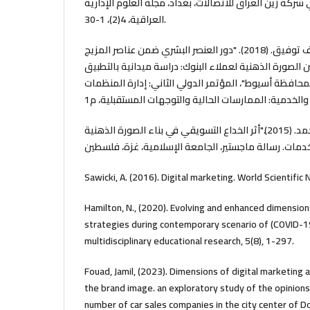
ركة زين العراق للاتصالات، بغداد، مجلة العلوم الإدارية
العراقية، 4(2)، 1-30.
علي، محمد نمر، غانم، خالد خلف توفيق. (2018). "دور العنصر البشري ضمن عناصر المزيج
لصورة الذهنية لعملاء البنوك: دراسة ميدانية بالتطبيق
محافظة أسيوط"، المؤتمر الدولي الثاني: إدارة المنظمات
العاصي، فاطمة محمد أحمد. (2015)."أثر الخداع التسويقي في بناء الصورة الذهنية
Sawicki, A. (2016). Digital marketing. World Scientific
Hamilton, N., (2020). Evolving and enhanced dimension
strategies during contemporary scenario of (COVID-19)
multidisciplinary educational research, 5(8), 1-297.
Fouad, Jamil, (2023). Dimensions of digital marketing a
the brand image. an exploratory study of the opinions
number of car sales companies in the city center of Do