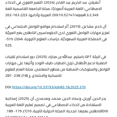
أعقيلان، عبد الكريم عبد القادر. (2024). التعبير اللغوي في الذكاء
الاصطناعي: اللغة العربية أنموذجًا، مجلة الجامعة القاسمية للغة
العربية وآدابها، 3(2)، 163-202. DOI:10.52747/aqujall.3.2.349
آل كدم، مشاعل. (2019). أثر استخدام مواقع التواصل الاجتماعي في
تعزيز مهارات التواصل اللغوي لدى الدبلوماسيين الناطقين بغير العربيّة
في المملكة العربية السعوديّة، دراسات: العلوم التربوية، 46(3)، 510-
525.
باسليم، عبدالله بن مبارك. (2025). دور استخدام تقنيات GPT في البيئة
الصفية لدعم الأطفال ذوي اضطراب طيف التوحد وأثرها على مهارات
التواصل والسلوكيات النمطية من منظور المعلمين، مجلة العصر للعلوم
الانسانية والاجتماع، ع (18)، 238- 287.
DOI:
https://doi.org/10.33193/eJHAS.18.2025.370
بحر الدين، أوريل، وعماد الدين، محمد، ومحمدي، آن. (2025). إمكانية
الاستفادة من الذكاء الاصطناعي في تصميم تعليم اللغة العربية
للناطقين بغيرها. ابجدية: المجلة الدولية للتربية، 10(1)، 179- 189. ‏DOI: