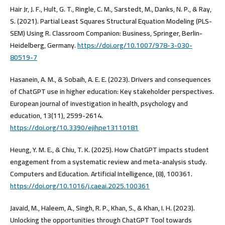
Hair Jr, J. F., Hult, G. T., Ringle, C. M., Sarstedt, M., Danks, N. P., & Ray,
S. (2021). Partial Least Squares Structural Equation Modeling (PLS-
SEM) Using R. Classroom Companion: Business, Springer, Berlin-
Heidelberg, Germany.
https://doi.org/10.1007/978-3-030-
80519-7
Hasanein, A. M., & Sobaih, A. E. E. (2023). Drivers and consequences
of ChatGPT use in higher education: Key stakeholder perspectives.
European journal of investigation in health, psychology and
education, 13(11), 2599-2614.
https://doi.org/10.3390/ejihpe13110181
Heung, Y. M. E., & Chiu, T. K. (2025). How ChatGPT impacts student
engagement from a systematic review and meta-analysis study.
Computers and Education. Artificial Intelligence, (8), 100361.
https://doi.org/10.1016/j.caeai.2025.100361
Javaid, M., Haleem, A., Singh, R. P., Khan, S., & Khan, I. H. (2023).
Unlocking the opportunities through ChatGPT Tool towards