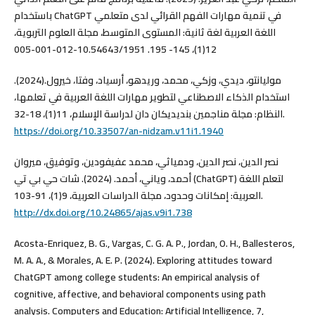
باستخدام ChatGPT في تنمية مهارات الفهم القرائي لدى متعلمي
اللغة العربية لغة ثانية: المستوى المتوسط، مجلة العلوم التربوية،
12(1)، 145- 195. 10.54643/1951-012-001-005
موليانتو، ديدي، وزكي، محمد، وريدهو، أرسياد، وفتا، خيرول.(2024).
استخدام الذكاء الاصطناعي لتطوير مهارات اللغة العربية في تعلمها،
النظام: مجلة مناجمين بنديديكان دان لدراسة الإسلام، 11(1)، 18-32.
https://doi.org/10.33507/an-nidzam.v11i1.1940
نصر الدين، نصر الدين، ودمياثي، محمد عفيفودين، وتوفيق، ميروان
أحمد، وياني، أحمد. (2024). شات حي بي تي (ChatGPT) لتعلم اللغة
العربية: إمكانات وحدود، مجلة الدراسات العربية، 9(1)، 91-103.
http://dx.doi.org/10.24865/ajas.v9i1.738
Acosta-Enriquez, B. G., Vargas, C. G. A. P., Jordan, O. H., Ballesteros,
M. A. A., & Morales, A. E. P. (2024). Exploring attitudes toward
ChatGPT among college students: An empirical analysis of
cognitive, affective, and behavioral components using path
analysis. Computers and Education: Artificial Intelligence, 7,