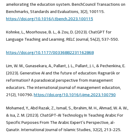
ameliorating the education system. BenchCouncil Transactions on
https://doi.org/10.1016/j.tbench.2023.100115
Kohnke, L., Moorhouse, B. L., & Zou, D. (2023). ChatGPT for
Language Teaching and Learning. RELC Journal, 54(2), 537-550.
https://doi.org/10.1177/00336882231162868
Lim, W. M., Gunasekara, A., Pallant, J. L., Pallant, J. I., & Pechenkina, E.
(2023). Generative AI and the future of education: Ragnarök or
reformation? A paradoxical perspective from management
educators. The international journal of management education,
21(2), 100790.
https://doi.org/10.1016/j.ijme.2023.100790
Mohamed, Y., Abd Razak, Z., Ismail, S., Ibrahim, M. H., Ahmad, W. A. W.,
& Isa, Z. M. (2023). ChatGPT-AI Technology In Teaching Arabic For
Specific Purposes From The Arabic Expert’s Perspective, al-