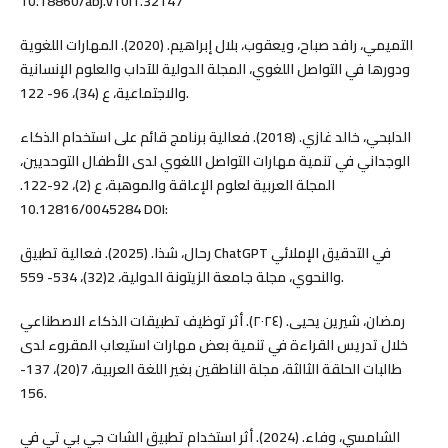
التميمي، رافد صباح، ويعقوب، بلال إبراهيم. (2020). المهارات اللغوية
ودورها في التواصل اللغوي، المجلة الدولية للآداب والعلوم الإنسانية
والاجتماعية، ع (34)، 96- 122.
الدلبحي، خالد غازي. (2018). فعالية برنامج قائم على استخدام الذكاء
الوجداني في تنمية مهارات التواصل اللغوي لدى الأطفال التوحديين،
المجلة العربية لعلوم الإعاقة والموهبة، ع (2)، 92-122.
10.12816/0045284 DOI:
رحال، شذا. (2025). فعالية تطبيق ChatGPT في التدقيق الإملائي
والنحوي، مجلة جامعة الزيتونة الدولية، 2(32)، 534- 559.
رمضان، شيرين يحيى. (٢٠٢٤). أثر توظيف تطبيقات الذكاء الاصطناعي
خلال تدريس القراءة في تنمية بعض مهارات استيعاب المقروء لدى
طالبات الحلقة الثالثة، مجلة الناطقين بغير اللغة العربية، 7(20)، 137-
156.
الشامسي، وفاء. (2024). أثر استخدام تطبيق الشات جي بي تي في