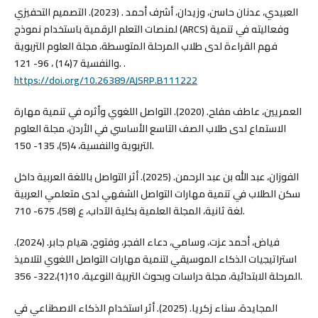
العبيدي، عدنان حاسن، وزيدان، أشرف أحمد . (2023). التصميم التحفيزي
لمنصات التعلم الرقمية باستخدام نموذج (ARCS) وفعاليته في تنمية
فهم القراءة لدى طلاب المرحلة المتوسطة، مجلة العلوم التربوية
والنفسية 7(14) ، 96- 121. .
https://doi.org/10.26389/AJSRP.B111222
العمريين، عاطف مفلح. (2020). التواصل اللغوي وأثره في تنمية مهارة
الاستماع لدى طلاب الصف التاسع الأساسي في الأردن، مجلة العلوم
التربوية والنفسية، 4(5)، 135- 150.
الفوزان، عبد الله بن عبد الرحمن. (2025). أثر التواصل باللغة العربية داخل
سكن الطلاب في تنمية مهارات التواصل الشفهي لدى متعلمي العربية
لغة ثانية، المجلة العلمية بكلية الآداب، ع (58)، 675- 710.
فياض، أحمد عزت، وسامي، دعاء الفجر، وفتوح، هيام جابر. (2024).
استراتيجيات الذكاء الموسيقي لتنمية مهارات التواصل اللغوي لتلاميذ
المرحلة الابتدائية، مجلة دراسات وبحوث التربية النوعية، 10(1)،322- 356.
المجايدة، سناء زكريا. (2025). أثر استخدام الذكاء الاصطناعي في