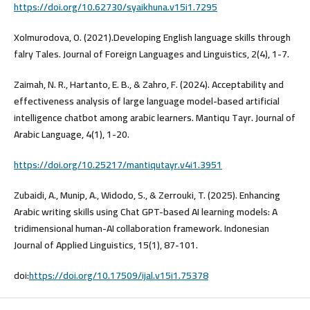
https://doi.org/10.62730/syaikhuna.v15i1.7295
Xolmurodova, O. (2021).Developing English language skills through
falry Tales. Journal of Foreign Languages and Linguistics, 2(4), 1-7.
Zaimah, N. R., Hartanto, E. B., & Zahro, F. (2024). Acceptability and
effectiveness analysis of large language model-based artificial
intelligence chatbot among arabic learners. Mantiqu Tayr. Journal of
https://doi.org/10.25217/mantiqutayr.v4i1.3951
Zubaidi, A., Munip, A., Widodo, S., & Zerrouki, T. (2025). Enhancing
Arabic writing skills using Chat GPT-based AI learning models: A
tridimensional human-AI collaboration framework. Indonesian
Journal of Applied Linguistics, 15(1), 87-101.
doi:
https://doi.org/10.17509/ijal.v15i1.75378