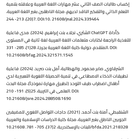
إكساب طالبات الصف‏ الثاني عشر مهارات اللغة العربية وعلاقته بتنمية
التعلم الذاتي‏ والتفكير الناقد لديهم، مجلة الناطقين بغير اللغة العربية،
7(20)، 213- 244. DOI:10. 21608/jnal.2024.339464
الشثري، نجلاء بنت إبراهيم. (2024). مدى فاعلية ChatGPT كأداة
للتغذية الراجعة لكتابات متعلمات اللغة العربية لغة ثانية في المستوى
المتقدم، حولية كلية اللغة العربية بجرجا، 28(1)، 285- 331. DOI:
10.21608/bfag.2024.321571.1545
الشرقاوي, صابر محمود, والهطالية، أمل بنت صريد. (2024). فاعلية
تطبيقات الذكاء الاصطناعي في تنمية الحصيلة اللغوية التعبيرية لدي
أطفال اضطراب طيف التوحد (تطبيق مهارة نموذجاَ)، مجلة البحث
العلمى في التربية، 25(5)، 191- 210. DOI:
10.21608/jsre.2024.288508.1690
الشنقبطي، أمنة بنت أحمد. (2021). حاجات التواصل اللغوي للمضيفين
الجويين الناطق بغير العربية، مجلة كلية الدراسات الإسلامية والعربية
للبنات بالإسكندرية، 2(37)، 705- 781. 10.21608/bfda.2021.218328