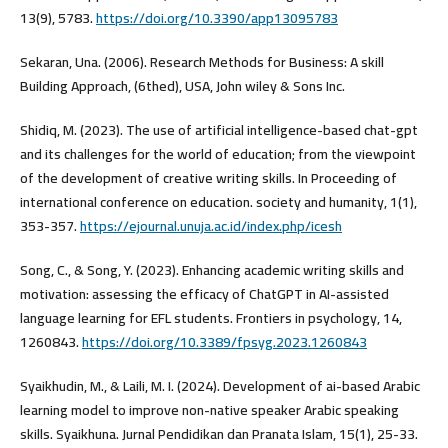
13(9), 5783.
https://doi.org/10.3390/app13095783
Sekaran, Una. (2006). Research Methods for Business: A skill
Building Approach, (6thed), USA, John wiley & Sons Inc.
Shidiq, M. (2023). The use of artificial intelligence-based chat-gpt
and its challenges for the world of education; from the viewpoint
of the development of creative writing skills. In Proceeding of
international conference on education. society and humanity, 1(1),
353-357.‏
https://ejournal.unuja.ac.id/index.php/icesh
Song, C., & Song, Y. (2023). Enhancing academic writing skills and
motivation: assessing the efficacy of ChatGPT in AI-assisted
language learning for EFL students. Frontiers in psychology, 14,
1260843.‏
https://doi.org/10.3389/fpsyg.2023.1260843
Syaikhudin, M., & Laili, M. I. (2024). Development of ai-based Arabic
learning model to improve non-native speaker Arabic speaking