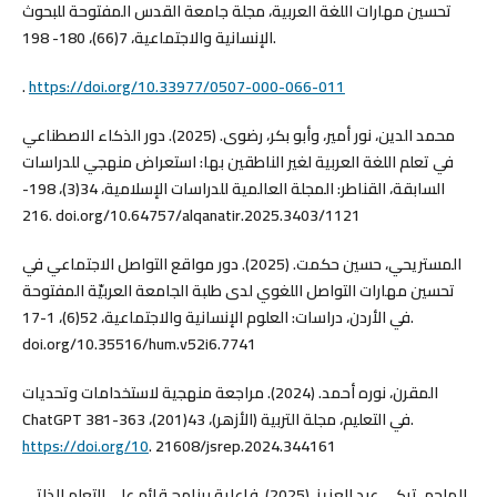
تحسين مهارات اللغة العربية، مجلة جامعة القدس المفتوحة للبحوث
الإنسانية والاجتماعية، 7(66)، 180- 198.
.
https://doi.org/10.33977/0507-000-066-011
محمد الدين، نور أمير، وأبو بكر، رضوى. (2025). دور الذكاء الاصطناعي
في تعلم اللغة العربية لغير الناطقين بها: استعراض منهجي للدراسات
السابقة، القناطر: المجلة العالمية للدراسات الإسلامية، 34(3)، 198-
216. doi.org/10.64757/alqanatir.2025.3403/1121
المستريحي، حسين حكمت. (2025). دور مواقع التواصل الاجتماعي في
تحسين مهارات التواصل اللغوي لدى طلبة الجامعة العربيّة المفتوحة
في الأردن، دراسات: العلوم الإنسانية والاجتماعية، 52(6)، 1-17.
doi.org/10.35516/hum.v52i6.7741
المقرن، نوره أحمد. (2024). مراجعة منهجية لاستخدامات وتحديات
ChatGPT في التعليم، مجلة التربية (الأزهر)، 43(201)، 363-381.
https://doi.org/10
. 21608/jsrep.2024.344161
الملحم، تركي عبد العزيز. (2025). فاعلية برنامج قائم على التعلم الذاتي