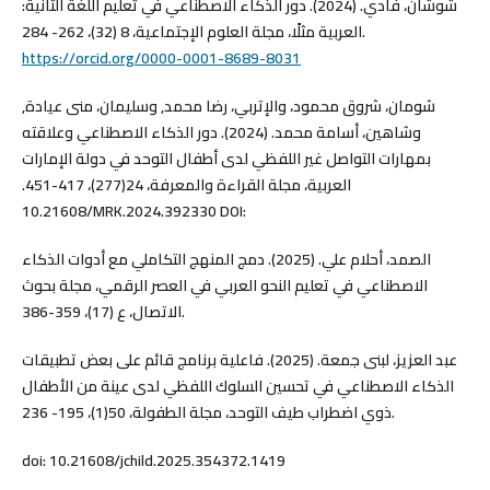
شوشان، فادي. (2024). دور الذكاء الاصطناعي في تعليم اللغة الثانية:
العربية مثلًا، مجلة العلوم الإجتماعية، 8 (32)، 262- 284.
https://orcid.org/0000-0001-8689-8031
شومان، شروق محمود، والإتربي، رضا محمد, وسليمان، منى عيادة,
وشاهين، أسامة محمد. (2024). دور الذكاء الاصطناعي وعلاقته
بمهارات التواصل غير اللفظي لدى أطفال التوحد في دولة الإمارات
العربية، مجلة القراءة والمعرفة، 24(277)، 417-451.
10.21608/MRK.2024.392330 DOI:
الصمد، أحلام علي. (2025). دمج المنهج التكاملي مع أدوات الذكاء
الاصطناعي في تعليم النحو العربي في العصر الرقمي، مجلة بحوث
الاتصال، ع (17)، 359-386.
عبد العزيز، لبنى جمعة. (2025). فاعلية برنامج قائم على بعض تطبيقات
الذكاء الاصطناعي في تحسين السلوك اللفظي لدى عينة من الأطفال
ذوي اضطراب طيف التوحد، مجلة الطفولة، 50(1)، 195- 236.
doi: 10.21608/jchild.2025.354372.1419